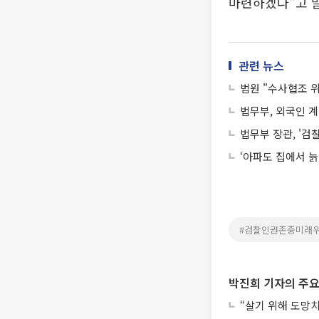
마련하겠다"고 
관련 뉴스
법원 "수사협조 위
법무부, 외국인 
법무부 장관, '검
‘아파도 집에서 늙
#검찰인권존중미래
박진희 기자의 주요
“살기 위해 도망