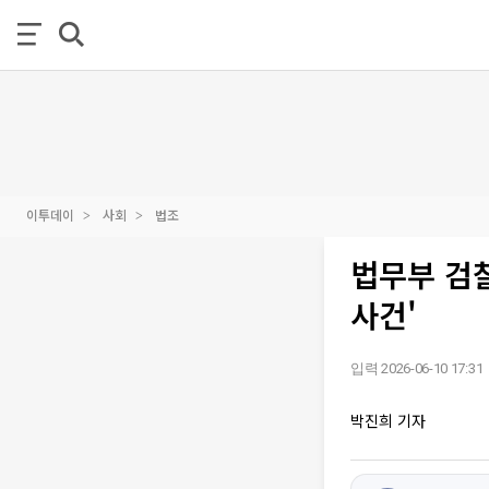
이투데이
사회
법조
법무부 검
사건'
입력 2026-06-10 17:31
박진희 기자