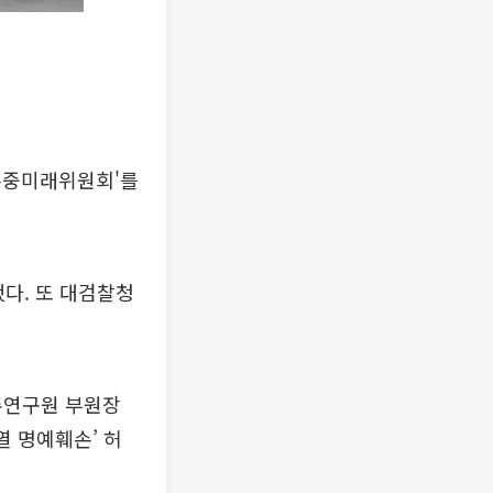
존중미래위원회'를
했다. 또 대검찰청
주연구원 부원장
열 명예훼손’ 허