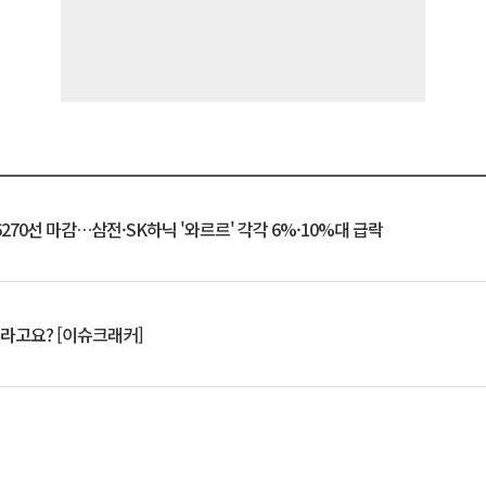
6270선 마감…삼전·SK하닉 '와르르' 각각 6%·10%대 급락
 깨라고요? [이슈크래커]