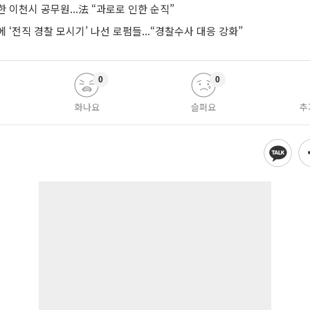
 이천시 공무원...法 “과로로 인한 순직”
 ‘전직 경찰 모시기’ 나선 로펌들...“경찰수사 대응 강화”
0
0
화나요
슬퍼요
추