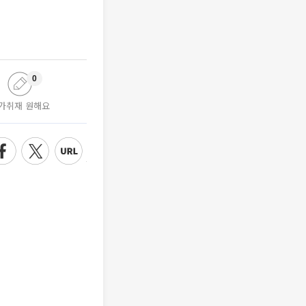
0
가취재 원해요