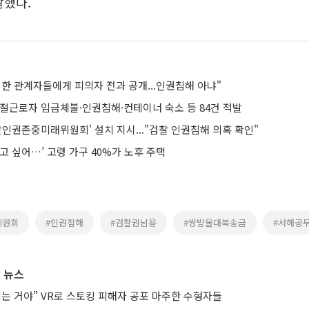
말했다.
한 관계자들에게 피의자 전과 공개...인권침해 아냐"
계절근로자 임금체불·인권침해·컨테이너 숙소 등 84건 적발
찰인권존중미래위원회' 설치 지시..."검찰 인권침해 의혹 확인"
고 싶어…’ 고령 가구 40%가 노후 주택
위원회
#인권침해
#검찰권남용
#쌍방울대북송금
#서해공
 뉴스
치는 거야” VR로 스토킹 피해자 공포 마주한 수형자들