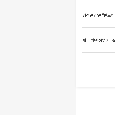
김정관 장관 “반도체
세금 꺼낸 정부에…오