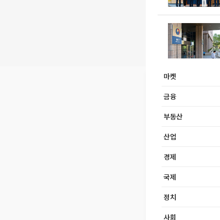
마켓
금융
부동산
산업
경제
국제
정치
사회