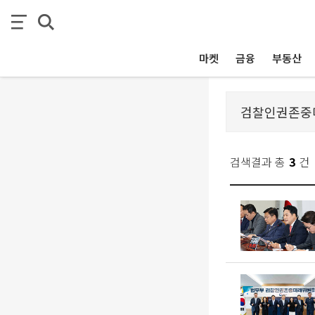
마켓
금융
부동산
검색결과 총
3
건