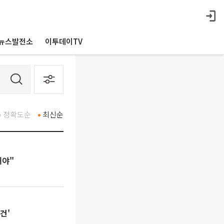
뉴스발전소
이투데이TV
정확도순
최신순
해야"
건'