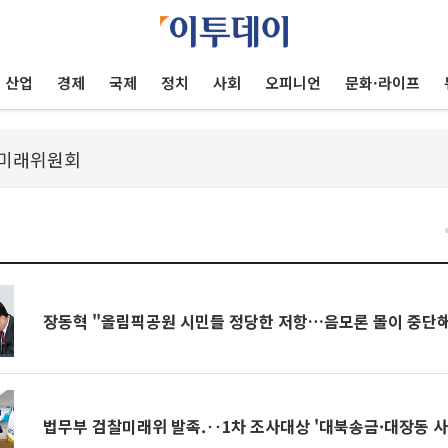
산업
경제
국제
정치
사회
오피니언
문화·라이프
장동혁 "올림픽공원 시민들 정당한 저항…음모론 몰이 중단
법무부 검찰미래위 발족.‥1차 조사대상 '대북송금·대장동 사