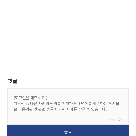
댓글
0 / 300