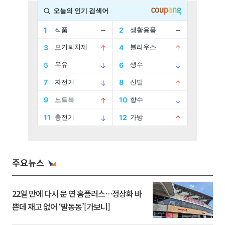
주요뉴스
22일 만에 다시 문 연 홈플러스…정상화 바
쁜데 재고 없어 ‘발동동’[가보니]