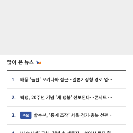
많이 본 뉴스
태풍 '돌핀' 오키나와 접근…일본기상청 경로 업데이트
1.
빅뱅, 20주년 기념 '새 뱅봉' 선보인다⋯콘서트 앞두고 팝업 개최
2.
합수본, '통계 조작' 서울·경기·충북 선관위 등 추가 압수수색
속보
3.