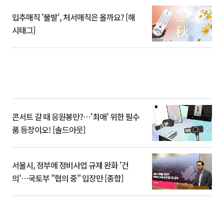
입추매직 '불발', 처서매직은 올까요? [해
시태그]
콘서트 갈 때 응원봉만?⋯'최애' 위한 필수
품 등장이오! [솔드아웃]
서울시, 정부에 정비사업 규제 완화 '건
의'⋯국토부 "협의 중" 입장만 [종합]