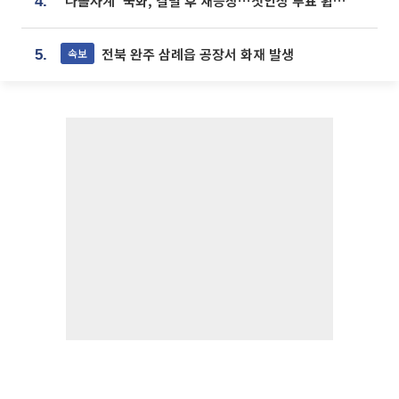
‘나솔사계’ 국화, 결별 후 재등장⋯첫인상 투표 휩쓸고 ‘인기녀’ 등극
4.
전북 완주 삼례읍 공장서 화재 발생
속보
5.