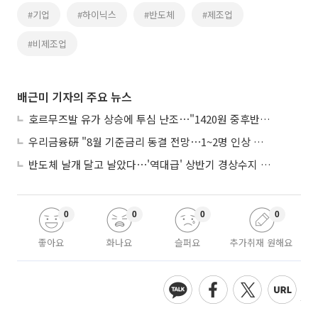
#기업
#하이닉스
#반도체
#제조업
#비제조업
배근미 기자의 주요 뉴스
호르무즈발 유가 상승에 투심 난조⋯"1420원 중후반 등락"
우리금융硏 "8월 기준금리 동결 전망⋯1~2명 인상 소수의견 낼 것"
반도체 날개 달고 날았다⋯'역대급' 상반기 경상수지 흑자 2000억달러 육박
0
0
0
0
좋아요
화나요
슬퍼요
추가취재 원해요