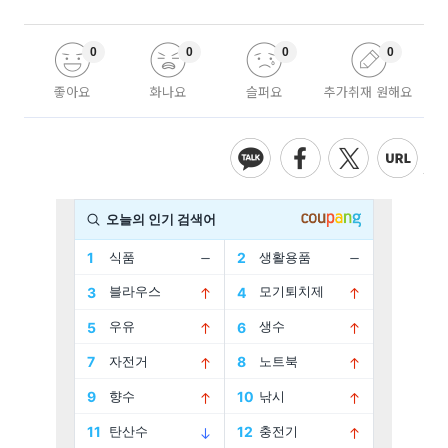
0
0
0
0
좋아요
화나요
슬퍼요
추가취재 원해요