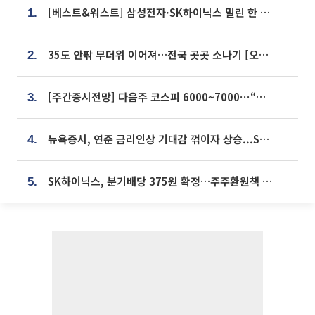
[베스트&워스트] 삼성전자·SK하이닉스 밀린 한 주…상상인증권은 85% 급등
1.
35도 안팎 무더위 이어져…전국 곳곳 소나기 [오늘 날씨]
2.
[주간증시전망] 다음주 코스피 6000~7000⋯“外人 수급은 정책이 변수”
3.
뉴욕증시, 연준 금리인상 기대감 꺾이자 상승...S&P500 사상 최고치 [종합]
4.
SK하이닉스, 분기배당 375원 확정…주주환원책 9월로 앞당겨 발표
5.