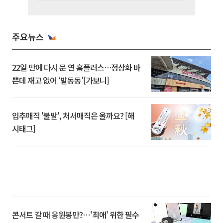
주요뉴스
22일 만에 다시 문 연 홈플러스…정상화 바
쁜데 재고 없어 ‘발동동’[가보니]
입추매직 '불발', 처서매직은 올까요? [해
시태그]
콘서트 갈 때 응원봉만?⋯'최애' 위한 필수