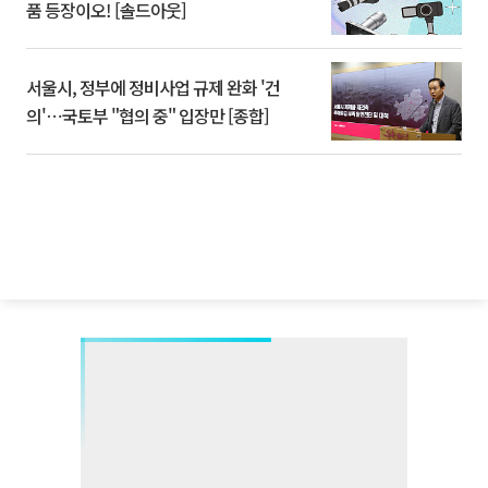
품 등장이오! [솔드아웃]
서울시, 정부에 정비사업 규제 완화 '건
의'⋯국토부 "협의 중" 입장만 [종합]