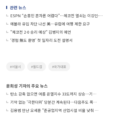
관련 뉴스
ESPN “손흥민 혼자론 어렵다”⋯체코전 열쇠는 이강인·이재성
에볼라 유입 차단 나선 美⋯유럽에 여행 제한 요구
"체코전 2-0 승리 예상" 김병지의 예언
‘경험 無도 환영’ 첫 일자리 도전 설명서
#서울시
#월드컵
#국가대표
윤희성 기자의 주요 뉴스
탄소 감축 없으면 여름 온열지수 33도까지 상승⋯기상청, 2100년 미래전망
기약 없는 '극한더위' 당분간 계속된다⋯다음주도 폭염·열대야 지속
김용범 만난 오세훈 "준공업지역 산업시설 비율 낮춰 공급 늘려야"