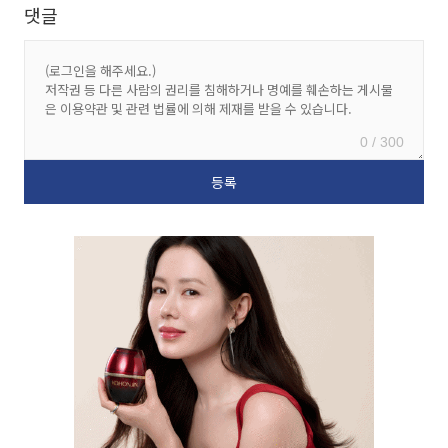
댓글
0 / 300