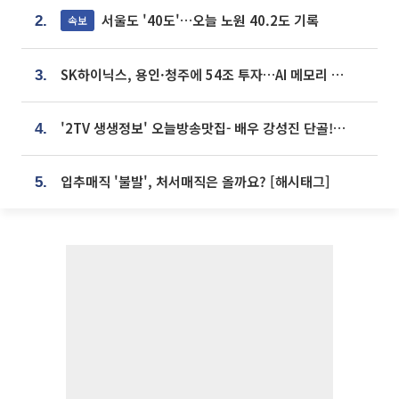
서울도 '40도'…오늘 노원 40.2도 기록
속보
2.
SK하이닉스, 용인·청주에 54조 투자…AI 메모리 생산기지 키운다
3.
'2TV 생생정보' 오늘방송맛집- 배우 강성진 단골! 쌀국수ㆍ푸팟퐁 커리 맛집 '블○○○'
4.
입추매직 '불발', 처서매직은 올까요? [해시태그]
5.