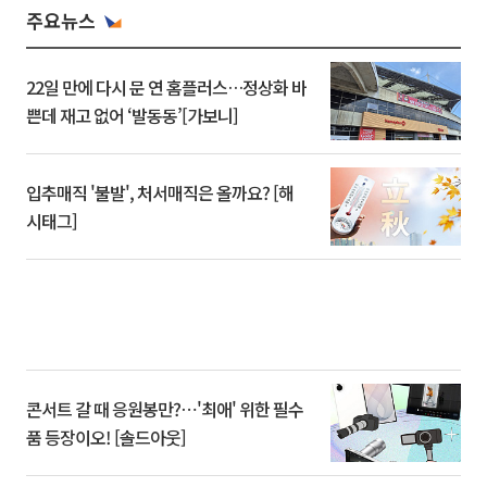
주요뉴스
22일 만에 다시 문 연 홈플러스…정상화 바
쁜데 재고 없어 ‘발동동’[가보니]
입추매직 '불발', 처서매직은 올까요? [해
시태그]
콘서트 갈 때 응원봉만?⋯'최애' 위한 필수
품 등장이오! [솔드아웃]