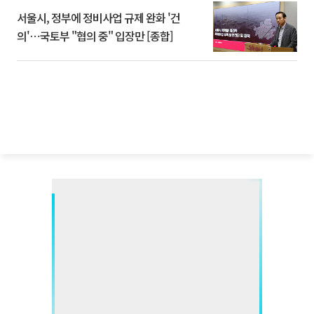
서울시, 정부에 정비사업 규제 완화 '건
의'⋯국토부 "협의 중" 입장만 [종합]