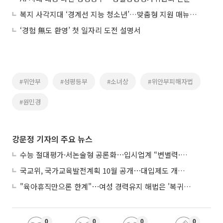
복지 사각지대 ‘경계선 지능 청소년’…맞춤형 지원 매뉴얼 마련
‘경험 無도 환영’ 첫 일자리 도전 설명서
#위안부
#성평등부
#소녀상
#위안부피해자법
#원민경
강문정 기자의 주요 뉴스
수능 절대평가·서논술형 공론화⋯입시업계 “변별력·사교육 대책 먼저”
국교위, 국가교육발전계획 10월 공개⋯대입제도 개편 공론화 추진
"육아휴직만으론 한계"⋯여성 경력유지 해법은 '복귀 후 유연근무’
0
0
0
0