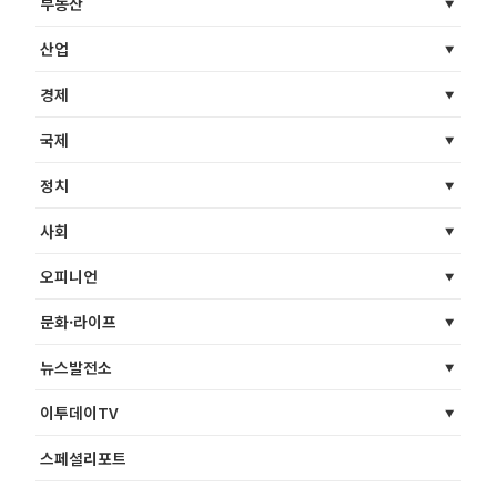
부동산
산업
경제
국제
정치
사회
오피니언
문화·라이프
뉴스발전소
이투데이TV
스페셜리포트