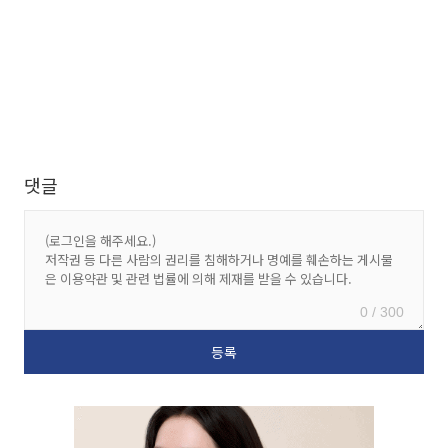
댓글
0 / 300