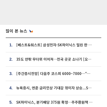
많이 본 뉴스
[베스트&워스트] 삼성전자·SK하이닉스 밀린 한 주…상상인증권은 85% 급등
1.
35도 안팎 무더위 이어져…전국 곳곳 소나기 [오늘 날씨]
2.
[주간증시전망] 다음주 코스피 6000~7000⋯“外人 수급은 정책이 변수”
3.
뉴욕증시, 연준 금리인상 기대감 꺾이자 상승...S&P500 사상 최고치 [종합]
4.
SK하이닉스, 분기배당 375원 확정…주주환원책 9월로 앞당겨 발표
5.