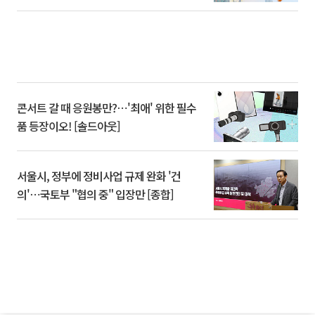
콘서트 갈 때 응원봉만?⋯'최애' 위한 필수
품 등장이오! [솔드아웃]
서울시, 정부에 정비사업 규제 완화 '건
의'⋯국토부 "협의 중" 입장만 [종합]