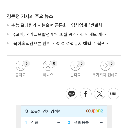
강문정 기자의 주요 뉴스
수능 절대평가·서논술형 공론화⋯입시업계 “변별력·사교육 대책 먼저”
국교위, 국가교육발전계획 10월 공개⋯대입제도 개편 공론화 추진
"육아휴직만으론 한계"⋯여성 경력유지 해법은 '복귀 후 유연근무’
0
0
0
0
좋아요
화나요
슬퍼요
추가취재 원해요