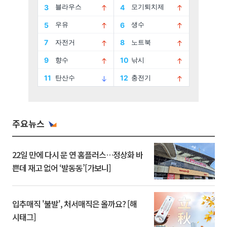
주요뉴스
22일 만에 다시 문 연 홈플러스…정상화 바
쁜데 재고 없어 ‘발동동’[가보니]
입추매직 '불발', 처서매직은 올까요? [해
시태그]