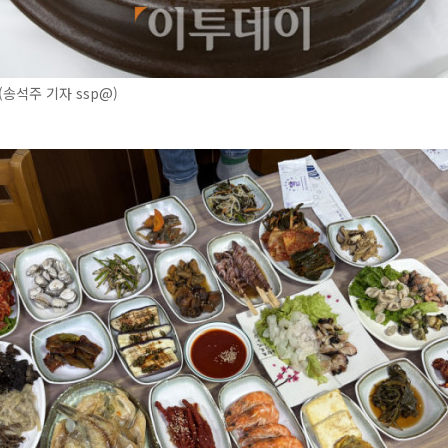
(송석주 기자 ssp@)