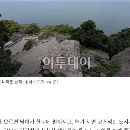
바라본 남해 (송석주 기자 ssp@)
 오르면 남해가 한눈에 펼쳐지고, 해가 지면 고즈넉한 도시