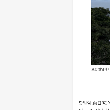
▲향일암에서 
향일암(向日庵)에