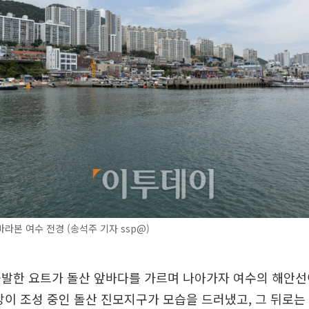
라본 여수 전경 (송석주 기자 ssp@)
출발한 요트가 돌산 앞바다를 가르며 나아가자 여수의 해안선
장이 조성 중인 돌산 진모지구가 모습을 드러냈고, 그 뒤로는