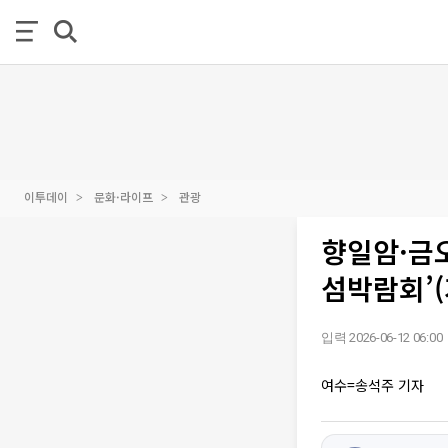
이투데이
문화·라이프
관광
향일암·금오
섬박람회’
입력 2026-06-12 06:00
여수=송석주 기자