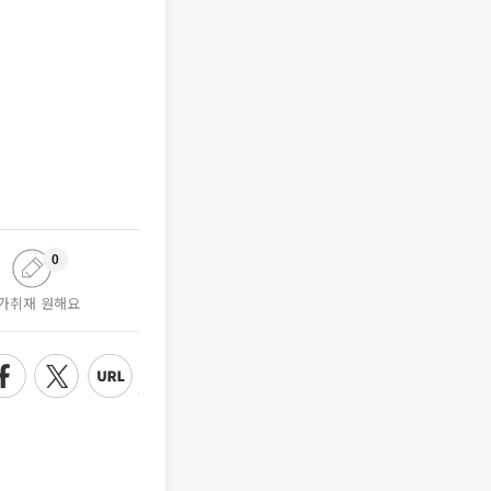
0
가취재 원해요