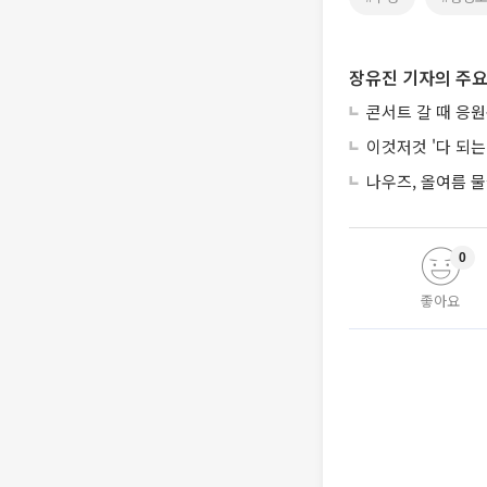
장유진 기자의 주요
콘서트 갈 때 응원
이것저것 '다 되
나우즈, 올여름 물
0
좋아요