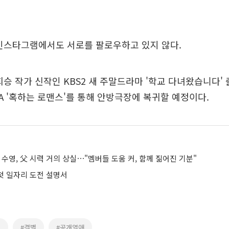
 인스타그램에서도 서로를 팔로우하고 있지 않다.
희승 작가 신작인 KBS2 새 주말드라마 '학교 다녀왔습니다'
NA '혹하는 로맨스'를 통해 안방극장에 복귀할 예정이다.
 수영, 父 시력 거의 상실⋯"멤버들 도움 커, 함께 짊어진 기분"
 첫 일자리 도전 설명서
호
#결별
#공개열애