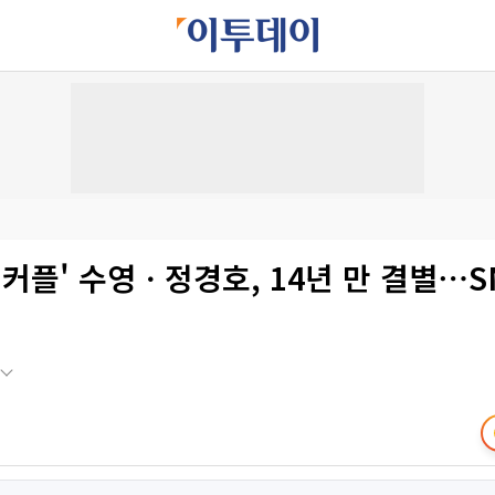
 커플' 수영ㆍ정경호, 14년 만 결별⋯S