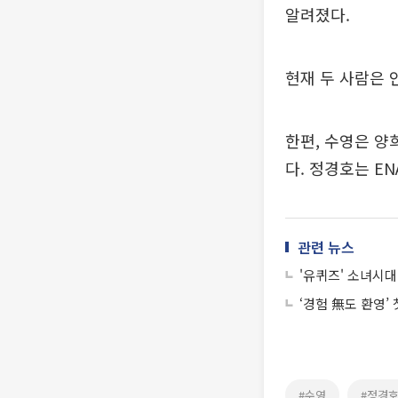
알려졌다.
현재 두 사람은
한편, 수영은 양
다. 정경호는 E
관련 뉴스
'유퀴즈' 소녀시대
‘경험 無도 환영’
#수영
#정경