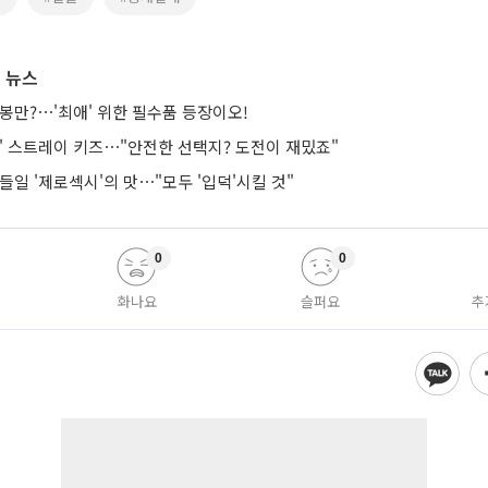
 뉴스
봉만?⋯'최애' 위한 필수품 등장이오!
는' 스트레이 키즈⋯"안전한 선택지? 도전이 재밌죠"
들일 '제로섹시'의 맛⋯"모두 '입덕'시킬 것"
0
0
화나요
슬퍼요
추