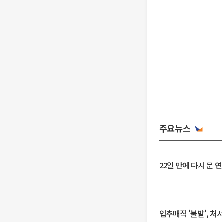
주요뉴스
22일 만에 다시 문 
입추매직 '불발', 처