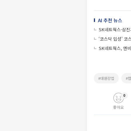
AI 추천 뉴스
SK네트웍스·삼진제
‘코스닥 입성’ 코
SK네트웍스, 엔
#대원강업
#
0
좋아요