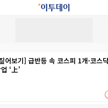
짚어보기] 급반등 속 코스피 1개·코스닥
 ‘上’