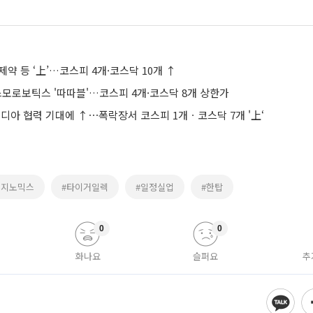
약 등 ‘上’…코스피 4개·코스닥 10개 ↑
스모로보틱스 '따따블'…코스피 4개·코스닥 8개 상한가
비디아 협력 기대에 ↑⋯폭락장서 코스피 1개ㆍ코스닥 7개 '上‘
랩지노믹스
#타이거일렉
#일정실업
#한탑
0
0
화나요
슬퍼요
추