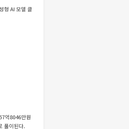
형 AI 모델 클
57억8046만원
로 풀이된다.