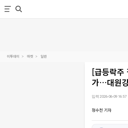
이투데이
마켓
일반
[급등락주 
가…대원강업
입력 2026-06-09 16:57
정수천 기자