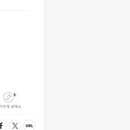
0
가취재 원해요