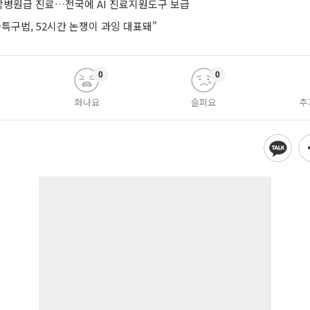
병원급 진료…전국에 AI 진료지원도구 보급
특구법, 52시간 논쟁이 과잉 대표돼"
0
0
화나요
슬퍼요
추