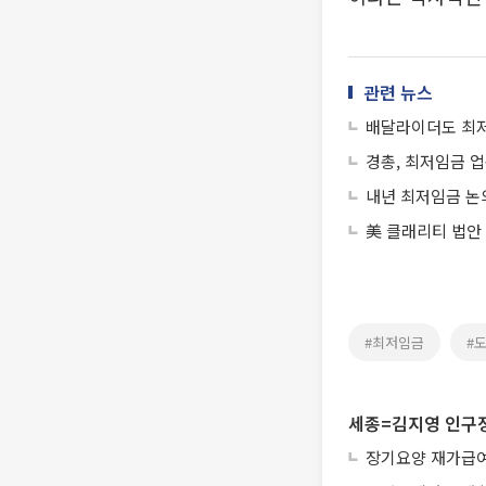
관련 뉴스
배달라이더도 최
경총, 최저임금 업
내년 최저임금 논
美 클래리티 법안
#최저임금
#
세종=김지영 인구
장기요양 재가급여 