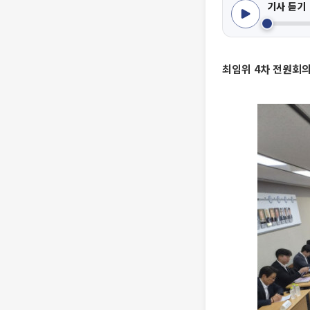
기사 듣기
최임위 4차 전원회