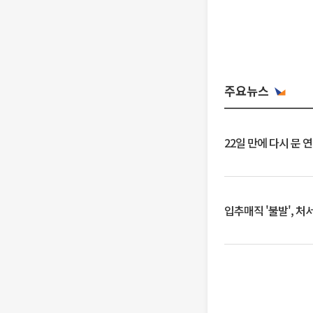
주요뉴스
22일 만에 다시 문 
입추매직 '불발', 처