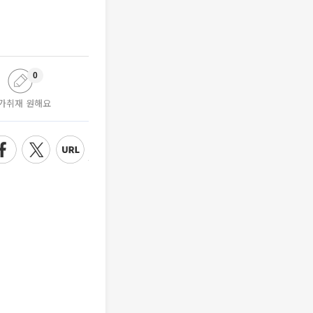
0
가취재 원해요