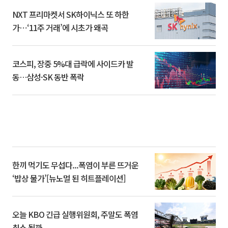
NXT 프리마켓서 SK하이닉스 또 하한
가⋯‘11주 거래’에 시초가 왜곡
코스피, 장중 5%대 급락에 사이드카 발
동…삼성·SK 동반 폭락
한끼 먹기도 무섭다...폭염이 부른 뜨거운
‘밥상 물가’[뉴노멀 된 히트플레이션]
오늘 KBO 긴급 실행위원회, 주말도 폭염
취소 될까