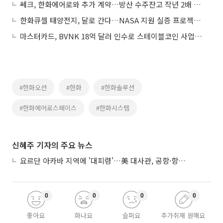
쎄크, 한화에어로와 추가 계약…방산 수주잔고 작년 2배 규모 성장 소식에 상승세
한화큐셀 태양전지, 달로 간다…NASA 지원 실증 프로젝트 참여
마스터카드, BVNK 18억 달러 인수로 스테이블코인 사업 본격 확장
#한화오션
#한화
#한화솔루션
#한화에어로스페이스
#한화시스템
신혜주 기자의 주요 뉴스
요르단 아카바 지역에 '대피령'…美 대사관, 공항·항구 접근 금지 권고
0
0
0
0
좋아요
화나요
슬퍼요
추가취재 원해요