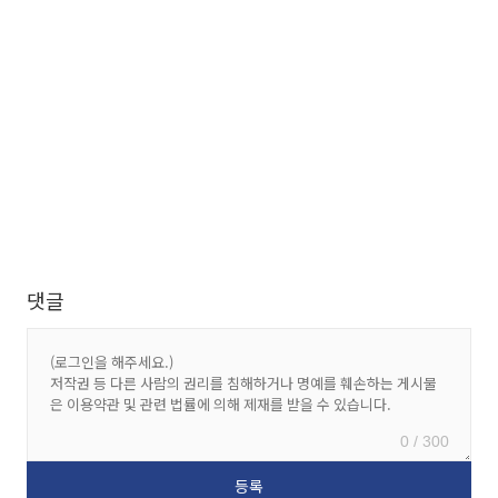
댓글
0 / 300