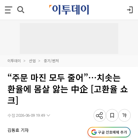
이투데이
산업
중기/벤처
“주문 마진 모두 줄어”⋯치솟는
환율에 몸살 앓는 中企 [고환율 쇼
크]
수정 2026-06-09 19:49
김동효 기자
구글 선호매체 추가