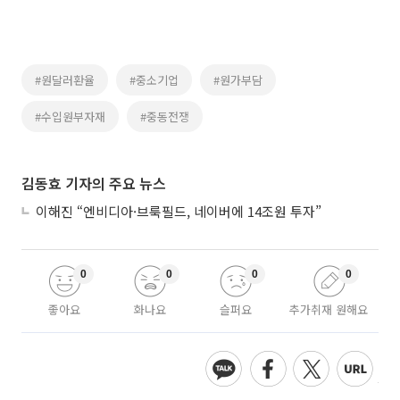
#원달러환율
#중소기업
#원가부담
#수입원부자재
#중동전쟁
김동효 기자의 주요 뉴스
이해진 “엔비디아·브룩필드, 네이버에 14조원 투자”
0
0
0
0
좋아요
화나요
슬퍼요
추가취재 원해요