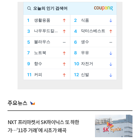
주요뉴스
NXT 프리마켓서 SK하이닉스 또 하한
가⋯‘11주 거래’에 시초가 왜곡