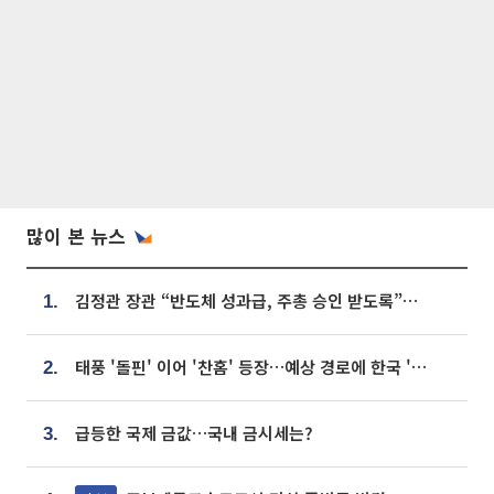
많이 본 뉴스
김정관 장관 “반도체 성과급, 주총 승인 받도록”…상법·자본시장법 개정 시사
1.
태풍 '돌핀' 이어 '찬홈' 등장…예상 경로에 한국 '한숨'
2.
급등한 국제 금값…국내 금시세는?
3.