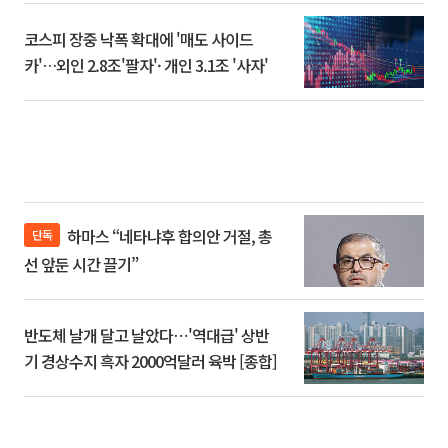
코스피 장중 낙폭 확대에 '매도 사이드
카'…외인 2.8조'팔자'· 개인 3.1조 '사자'
하마스 “네타냐후 합의안 거절, 총
단독
선 앞둔 시간 끌기”
반도체 날개 달고 날았다⋯'역대급' 상반
기 경상수지 흑자 2000억달러 육박 [종합]