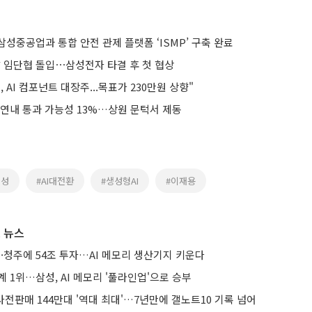
성중공업과 통합 안전 관제 플랫폼 ‘ISMP’ 구축 완료
달 임단협 돌입⋯삼성전자 타결 후 첫 협상
 AI 컴포넌트 대장주...목표가 230만원 상향"
 연내 통과 가능성 13%…상원 문턱서 제동
삼성
#AI대전환
#생성형AI
#이재용
 뉴스
·청주에 54조 투자…AI 메모리 생산기지 키운다
계 1위…삼성, AI 메모리 '풀라인업'으로 승부
 사전판매 144만대 '역대 최대'…7년만에 갤노트10 기록 넘어