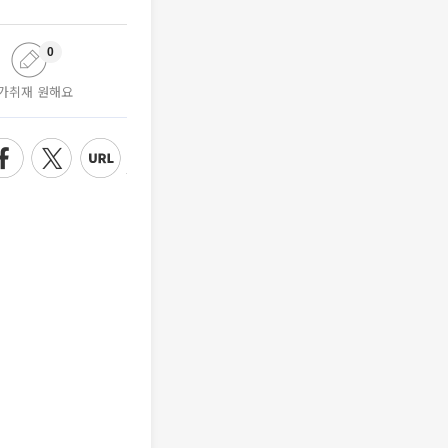
0
가취재 원해요