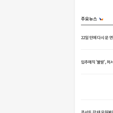
주요뉴스
22일 만에 다시 문 
입추매직 '불발', 처
콘서트 갈 때 응원봉만