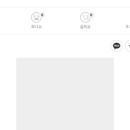
0
0
화나요
슬퍼요
추