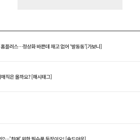
연 홈플러스…정상화 바쁜데 재고 없어 ‘발동동’[가보니]
서매직은 올까요? [해시태그]
?⋯'최애' 위한 필수품 등장이오! [솔드아웃]