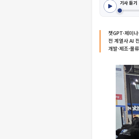
기사 듣기
챗GPT·제미나
전 계열사 AI
개발·제조·물류