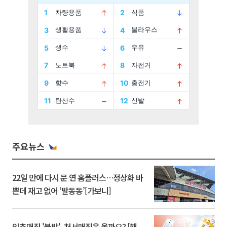
주요뉴스
22일 만에 다시 문 연 홈플러스…정상화 바
쁜데 재고 없어 ‘발동동’[가보니]
입추매직 '불발', 처서매직은 올까요? [해