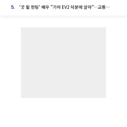
'굿 윌 헌팅' 배우 "기아 EV2 덕분에 살아"…교통사고 후 안전성 극찬
5.