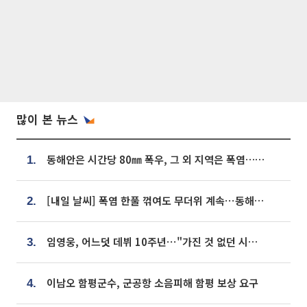
많이 본 뉴스
동해안은 시간당 80㎜ 폭우, 그 외 지역은 폭염…‘극과 극 날씨’
1.
[내일 날씨] 폭염 한풀 꺾여도 무더위 계속⋯동해안 이틀 연속 비
2.
임영웅, 어느덧 데뷔 10주년⋯"가진 것 없던 시절, 내 앞엔 20명의 팬뿐"
3.
이남오 함평군수, 군공항 소음피해 함평 보상 요구
4.