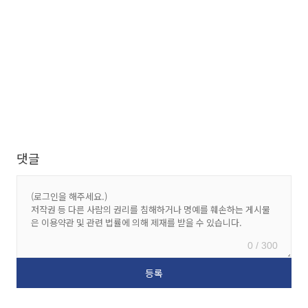
댓글
0 / 300