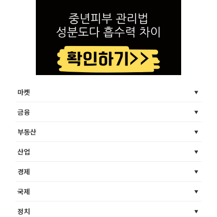
마켓
금융
부동산
산업
경제
국제
정치