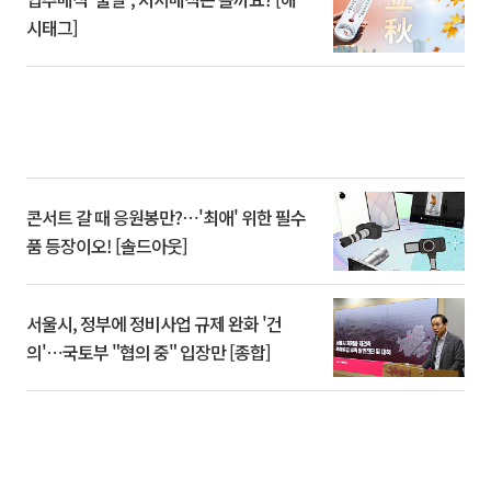
시태그]
콘서트 갈 때 응원봉만?⋯'최애' 위한 필수
품 등장이오! [솔드아웃]
서울시, 정부에 정비사업 규제 완화 '건
의'⋯국토부 "협의 중" 입장만 [종합]