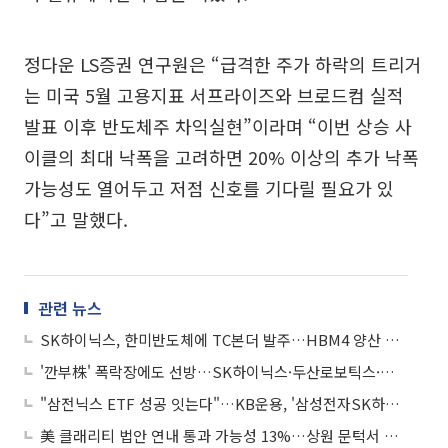
정다운 LS증권 연구원은 “급격한 주가 하락의 트리거
는 미국 5월 고용지표 서프라이즈와 브로드컴 실적
발표 이후 반도체주 차익실현”이라며 “이번 상승 사
이클의 최대 낙폭을 고려하면 20% 이상의 추가 낙폭
가능성도 열어두고 저점 신호를 기다릴 필요가 있
다”고 말했다.
관련 뉴스
SK하이닉스, 한미반도체에 TC본더 발주…HBM4 양산 확대 속도
'깐부株' 폭락장에도 선방…SK하이닉스·두산로보틱스·네이버는 낙폭 방어
"삼전닉스 ETF 성공 잇는다"…KB운용, '삼성전자SK하이닉스50 펀드' 출시
美 클래리티 법안 연내 통과 가능성 13%…상원 문턱서 제동