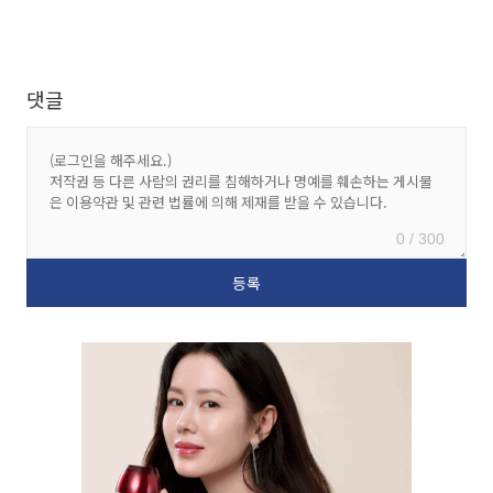
댓글
0 / 300