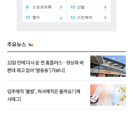
주요뉴스
22일 만에 다시 문 연 홈플러스…정상화 바
쁜데 재고 없어 ‘발동동’[가보니]
입추매직 '불발', 처서매직은 올까요? [해
시태그]