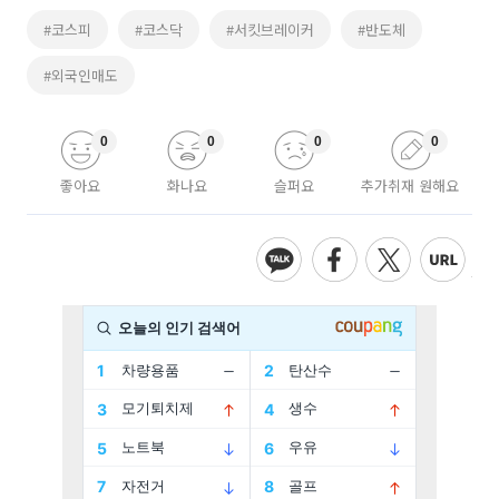
#코스피
#코스닥
#서킷브레이커
#반도체
#외국인매도
0
0
0
0
좋아요
화나요
슬퍼요
추가취재 원해요