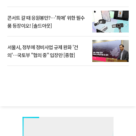
콘서트 갈 때 응원봉만?⋯'최애' 위한 필수
품 등장이오! [솔드아웃]
서울시, 정부에 정비사업 규제 완화 '건
의'⋯국토부 "협의 중" 입장만 [종합]