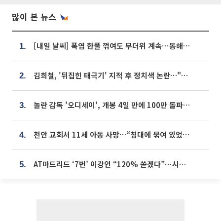
많이 본 뉴스
[내일 날씨] 폭염 한풀 꺾여도 무더위 계속⋯동해안 이틀 연속 비
1.
김희철, '뒤집힌 태극기' 지적 후 정치색 논란…"좌우 떠나 우리나라 국기"
2.
놀란 감독 '오디세이', 개봉 4일 만에 100만 돌파⋯'왕사남' 보다 빠르다
3.
천안 교회서 11세 아동 사망…“침대에 묶여 있었다” 진술 확보
4.
AT마드리드 ‘7번’ 이강인 “120% 쏟겠다”⋯시메오네 감독 “필요한 선수”
5.