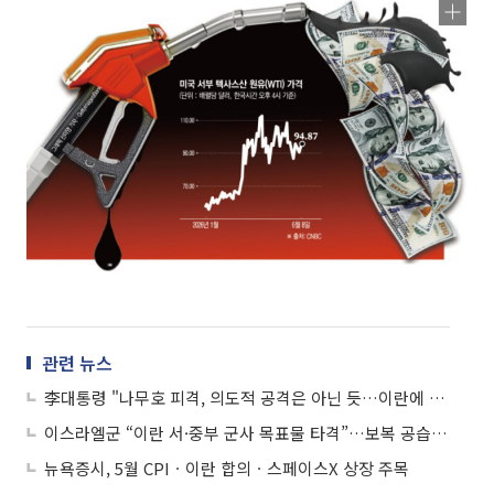
관련 뉴스
李대통령 "나무호 피격, 의도적 공격은 아닌 듯…이란에 엄중 항의"
이스라엘군 “이란 서·중부 군사 목표물 타격”…보복 공습 개시
뉴욕증시, 5월 CPIㆍ이란 합의ㆍ스페이스X 상장 주목