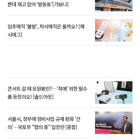
쁜데 재고 없어 ‘발동동’[가보니]
입추매직 '불발', 처서매직은 올까요? [해
시태그]
콘서트 갈 때 응원봉만?⋯'최애' 위한 필수
품 등장이오! [솔드아웃]
서울시, 정부에 정비사업 규제 완화 '건
의'⋯국토부 "협의 중" 입장만 [종합]