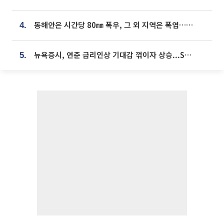
동해안은 시간당 80㎜ 폭우, 그 외 지역은 폭염…‘극과 극 날씨’
4.
뉴욕증시, 연준 금리인상 기대감 꺾이자 상승...S&P500 사상 최고치 [종합]
5.