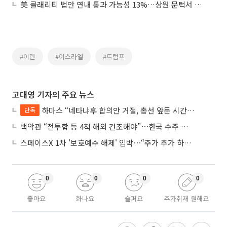
美 클래리티 법안 연내 통과 가능성 13%…상원 문턱서 제동
#이란
#이스라엘
#트럼프
고대영 기자의 주요 뉴스
하마스 “네타냐후 합의안 거절, 총선 앞둔 시간 끌기”
단독
백악관 “전투함 등 4척 해외 건조해야”⋯한국 수주 기대
스페이스X 1차 '보호예수 해제' 임박⋯“주가 추가 하락 가능성”
0
0
0
0
좋아요
화나요
슬퍼요
추가취재 원해요