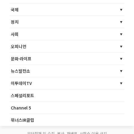
국제
정치
사회
오피니언
문화·라이프
뉴스발전소
이투데이TV
스페셜리포트
Channel 5
위너스IR클럽
무단전재 및 수집, 복사, 재배포, AI학습 이용 금지