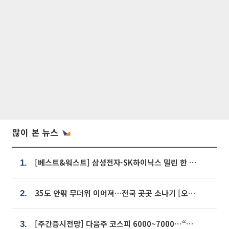
많이 본 뉴스
[베스트&워스트] 삼성전자·SK하이닉스 밀린 한 주…상상인증권은 85% 급등
1.
35도 안팎 무더위 이어져…전국 곳곳 소나기 [오늘 날씨]
2.
[주간증시전망] 다음주 코스피 6000~7000⋯“外人 수급은 정책이 변수”
3.