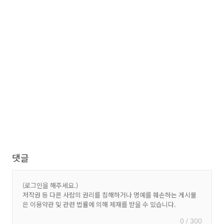
댓글
0 / 300