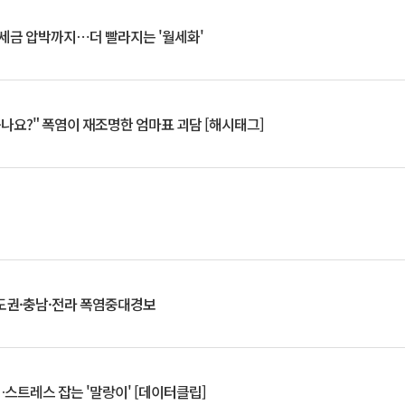
 세금 압박까지⋯더 빨라지는 '월세화'
죽나요?" 폭염이 재조명한 엄마표 괴담 [해시태그]
도권·충남·전라 폭염중대경보
스트레스 잡는 '말랑이' [데이터클립]