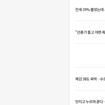
전세 35% 줄었는데
"선풍기 틀고 자면 
체감 38도 육박…수
만지고 누르며 푼다…