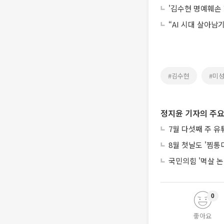
'김수현 명예훼손 
“AI 시대 살아남
#김수현
#미
정지윤 기자의 주요
7월 다섯째 주 유
8월 첫날도 '찜
국민의힘 '멱살 논
0
좋아요