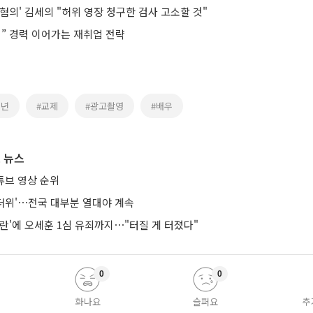
혐의' 김세의 "허위 영장 청구한 검사 고소할 것"
기” 경력 이어가는 재취업 전략
성년
#교제
#광고촬영
#배우
 뉴스
튜브 영상 순위
통더위'⋯전국 대부분 열대야 계속
란'에 오세훈 1심 유죄까지⋯"터질 게 터졌다"
0
0
화나요
슬퍼요
추