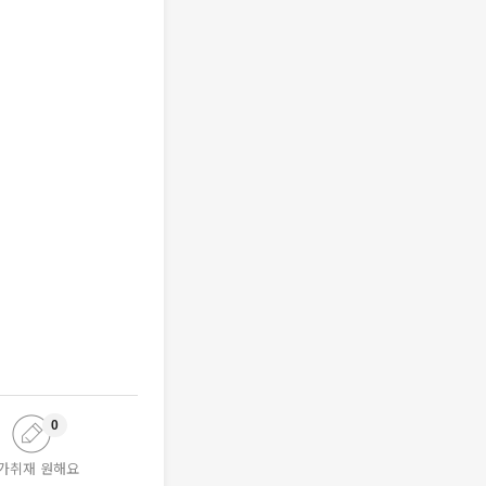
0
가취재 원해요