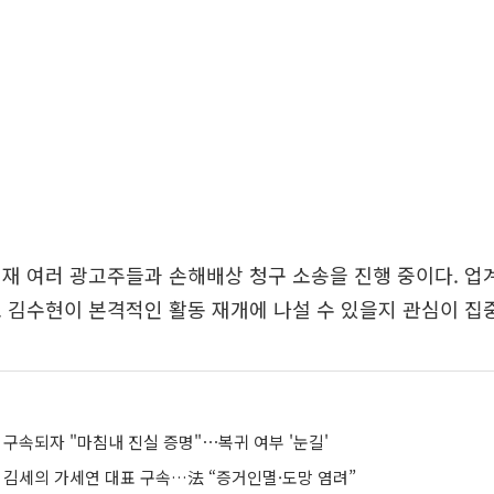
재 여러 광고주들과 손해배상 청구 소송을 진행 중이다. 업
 김수현이 본격적인 활동 재개에 나설 수 있을지 관심이 집
 구속되자 "마침내 진실 증명"⋯복귀 여부 '눈길'
’ 김세의 가세연 대표 구속…法 “증거인멸·도망 염려”