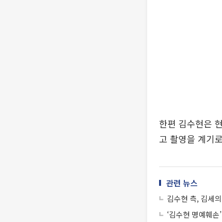
한편 김수현은 현
고 촬영을 계기로
관련 뉴스
김수현 측, 김세의
‘김수현 명예훼손