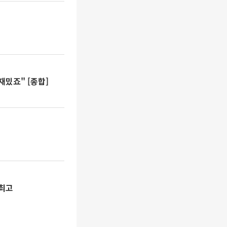
재밌죠" [종합]
 최고