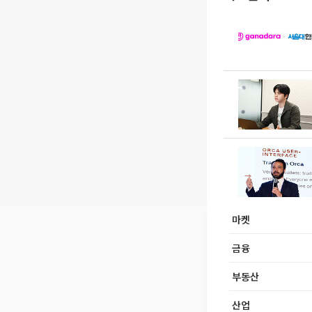
마켓
금융
부동산
산업