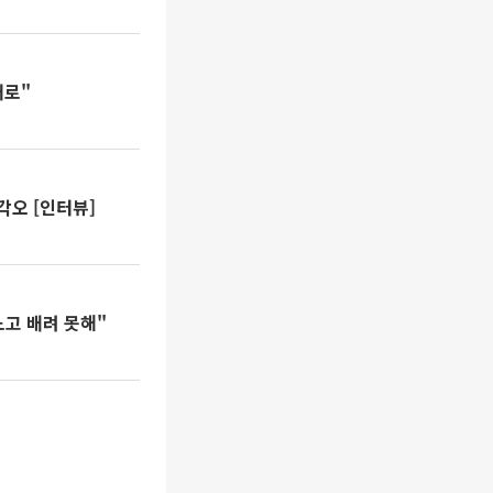
대로"
각오 [인터뷰]
노고 배려 못해"