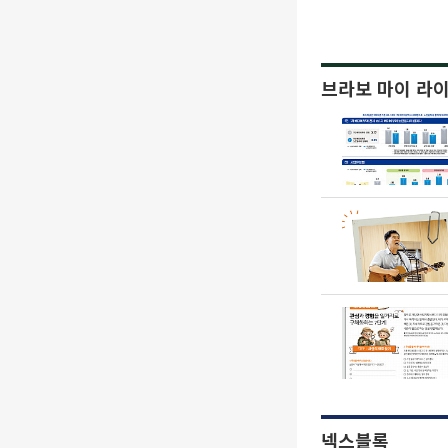
브라보 마이 라
넥스블록