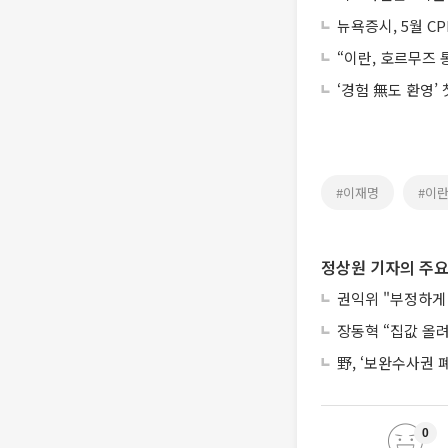
뉴욕증시, 5월 C
“이란, 호르무즈
‘경험 無도 환영’
#이재명
#이
정상원 기자의 주요
권익위 "부정하게 
장동혁 “집값 올
野, ‘보완수사권 
0