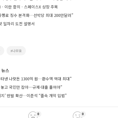
PIㆍ이란 합의ㆍ스페이스X 상장 주목
 통행료 징수 본격화…선박당 최대 200만달러”
 첫 일자리 도전 설명서
란
#나무호
 뉴스
타낸 나랏돈 1300억 원…환수액 역대 최대"
려놓고 국민만 잡아⋯규제·대출 풀어야”
폐지’ 반발 확산…이준석 “졸속 개악 입법”
0
0