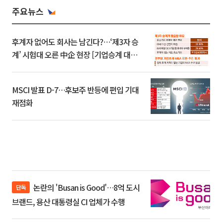
주요뉴스
후계자 없어도 회사는 남긴다?…‘제3자 승
계’ 시험대 오른 中企 현장 [기업승계 대전
환]
MSCI 발표 D-7…후보주 반등에 편입 기대
재점화
논란의 'Busan is Good'…8억 도시
단독
브랜드, 용산 대통령실 CI 업체가 수행