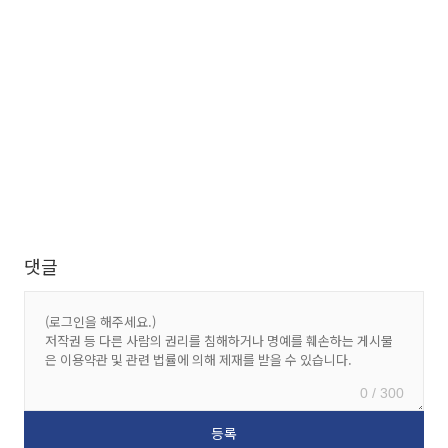
댓글
0 / 300