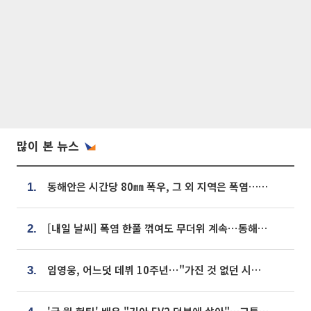
많이 본 뉴스
동해안은 시간당 80㎜ 폭우, 그 외 지역은 폭염…‘극과 극 날씨’
1.
[내일 날씨] 폭염 한풀 꺾여도 무더위 계속⋯동해안 이틀 연속 비
2.
임영웅, 어느덧 데뷔 10주년⋯"가진 것 없던 시절, 내 앞엔 20명의 팬뿐"
3.