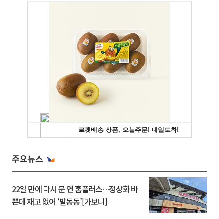
주요뉴스
22일 만에 다시 문 연 홈플러스…정상화 바
쁜데 재고 없어 ‘발동동’[가보니]