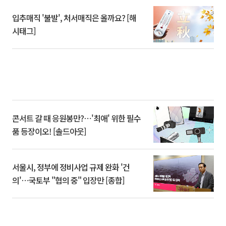
입추매직 '불발', 처서매직은 올까요? [해
시태그]
콘서트 갈 때 응원봉만?⋯'최애' 위한 필수
품 등장이오! [솔드아웃]
서울시, 정부에 정비사업 규제 완화 '건
의'⋯국토부 "협의 중" 입장만 [종합]