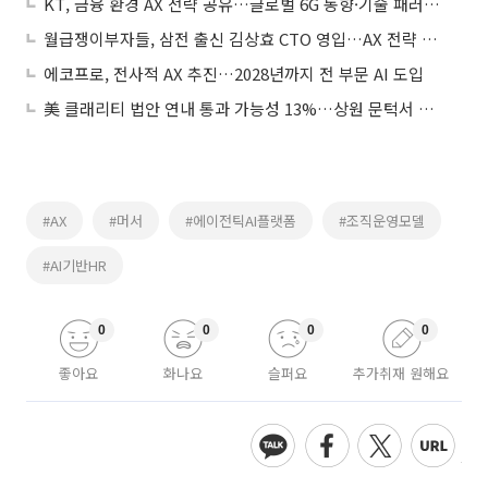
KT, 금융 환경 AX 전략 공유…글로벌 6G 동향·기술 패러다임 변화 대응
월급쟁이부자들, 삼전 출신 김상효 CTO 영입…AX 전략 가속화
에코프로, 전사적 AX 추진…2028년까지 전 부문 AI 도입
美 클래리티 법안 연내 통과 가능성 13%…상원 문턱서 제동
#AX
#머서
#에이전틱AI플랫폼
#조직운영모델
#AI기반HR
0
0
0
0
좋아요
화나요
슬퍼요
추가취재 원해요