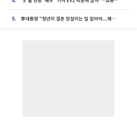
'굿 윌 헌팅' 배우 "기아 EV2 덕분에 살아"…교통사고 후 안전성 극찬
4.
李대통령 “청년이 결혼 망설이는 일 없어야...제도상 불이익 조사”
5.