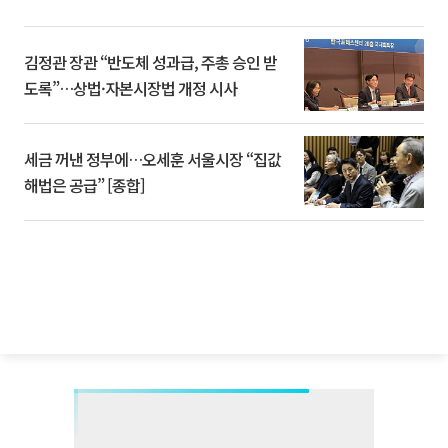
김정관 장관 “반도체 성과급, 주총 승인 받
도록”…상법·자본시장법 개정 시사
세금 꺼낸 정부에…오세훈 서울시장 “집값
해법은 공급” [종합]