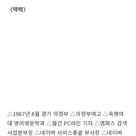
〈약력〉
△1967년 6월 경기 의정부 △의정부여고 △숙명여
대 영어영문학과 △월간 PC라인 기자 △엠파스 검색
사업본부장 △네이버 서비스총괄 부사장 △네이버