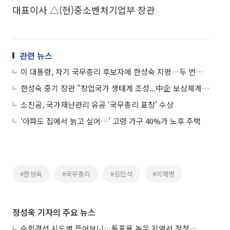
대표이사 △(현)중소벤처기업부 장관
관련 뉴스
이 대통령, 차기 국무총리 후보자에 한성숙 지명…두 번째 여성총리
한성숙 중기 장관 "창업국가 생태계 조성...中企 보상체계 재설계 필요"
소진공, 국가재난관리 유공 ‘국무총리 표창’ 수상
‘아파도 집에서 늙고 싶어…’ 고령 가구 40%가 노후 주택
#한성숙
#국무총리
#김민석
#이재명
정성욱 기자의 주요 뉴스
순회경선 시도별 뜯어보니…투표율 높은 지역서 정청래 강세