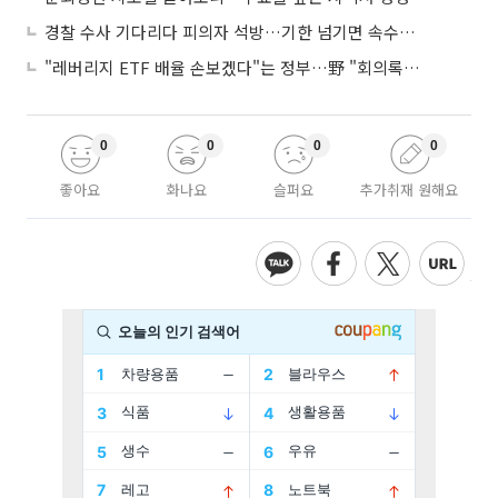
경찰 수사 기다리다 피의자 석방…기한 넘기면 속수무책
"레버리지 ETF 배율 손보겠다"는 정부…野 "회의록부터 내놔야"
0
0
0
0
좋아요
화나요
슬퍼요
추가취재 원해요