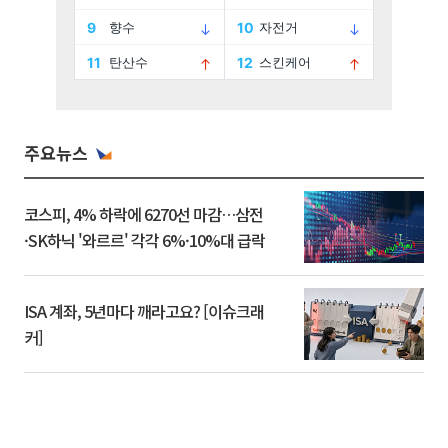
주요뉴스
코스피, 4% 하락에 6270선 마감…삼전
·SK하닉 '와르르' 각각 6%·10%대 급락
ISA 계좌, 5년마다 깨라고요? [이슈크래
커]