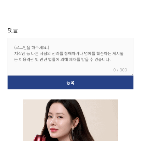
댓글
0 / 300