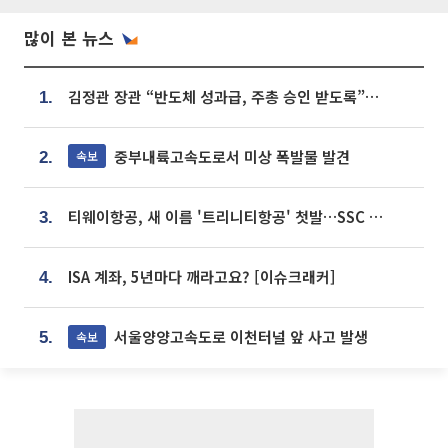
많이 본 뉴스
김정관 장관 “반도체 성과급, 주총 승인 받도록”…상법·자본시장법 개정 시사
1.
중부내륙고속도로서 미상 폭발물 발견
속보
2.
티웨이항공, 새 이름 '트리니티항공' 첫발…SSC 전략 본격화
3.
ISA 계좌, 5년마다 깨라고요? [이슈크래커]
4.
서울양양고속도로 이천터널 앞 사고 발생
속보
5.