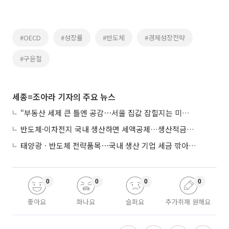
#OECD
#성장률
#반도체
#경제성장전략
#구윤철
세종=조아라 기자의 주요 뉴스
“부동산 세제 큰 틀엔 공감⋯서울 집값 잡힐지는 미지수”
반도체·이차전지 국내 생산하면 세액공제…생산적금융 ISA 신설
태양광ㆍ반도체 전략품목⋯국내 생산 기업 세금 깎아준다
0
0
0
0
좋아요
화나요
슬퍼요
추가취재 원해요