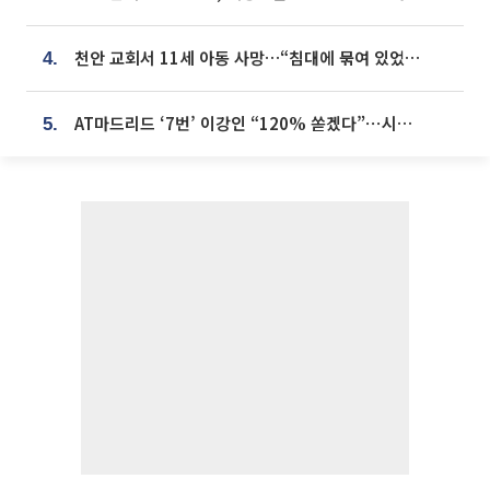
천안 교회서 11세 아동 사망…“침대에 묶여 있었다” 진술 확보
4.
AT마드리드 ‘7번’ 이강인 “120% 쏟겠다”⋯시메오네 감독 “필요한 선수”
5.