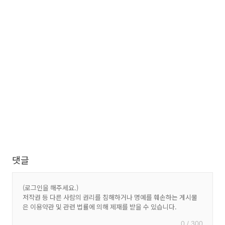
댓글
0 / 300