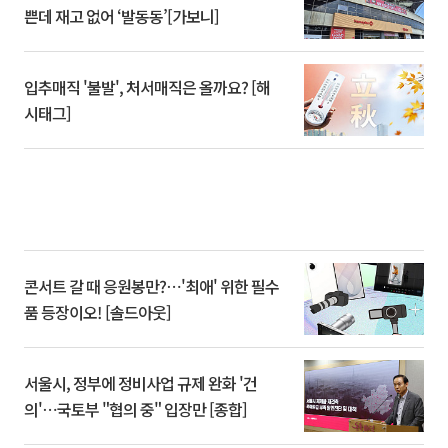
쁜데 재고 없어 ‘발동동’[가보니]
입추매직 '불발', 처서매직은 올까요? [해
시태그]
콘서트 갈 때 응원봉만?⋯'최애' 위한 필수
품 등장이오! [솔드아웃]
서울시, 정부에 정비사업 규제 완화 '건
의'⋯국토부 "협의 중" 입장만 [종합]