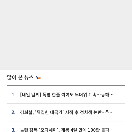
많이 본 뉴스
[내일 날씨] 폭염 한풀 꺾여도 무더위 계속⋯동해안 이틀 연속 비
1.
김희철, '뒤집힌 태극기' 지적 후 정치색 논란…"좌우 떠나 우리나라 국기"
2.
놀란 감독 '오디세이', 개봉 4일 만에 100만 돌파⋯'왕사남' 보다 빠르다
3.