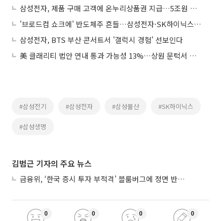
삼성전자, 제품 구매 고객에 온누리상품권 지급…5조원 사회 기여 첫발
'브로드컴 쇼크에' 반도체주 흔들…삼성전자·SK하이닉스 '급락'
삼성전자, BTS 부산 콘서트서 '갤럭시 경험' 선보인다
美 클래리티 법안 연내 통과 가능성 13%…상원 문턱서 제동
#삼성전기
#삼성전자
#삼성물산
#SK하이닉스
#삼성생명
김범근 기자의 주요 뉴스
금융위, ‘한국 증시 투자 부적격’ 블룸버그에 정면 반박…“근거 불분명”
0
0
0
0