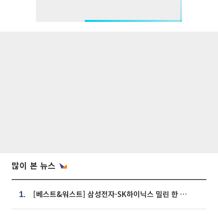
많이 본 뉴스
[베스트&워스트] 삼성전자·SK하이닉스 밀린 한 주…상상인증권은 85% 급등
1.