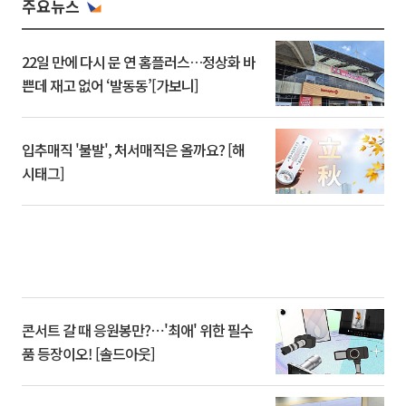
주요뉴스
22일 만에 다시 문 연 홈플러스…정상화 바
쁜데 재고 없어 ‘발동동’[가보니]
입추매직 '불발', 처서매직은 올까요? [해
시태그]
콘서트 갈 때 응원봉만?⋯'최애' 위한 필수
품 등장이오! [솔드아웃]