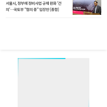
서울시, 정부에 정비사업 규제 완화 '건
의'⋯국토부 "협의 중" 입장만 [종합]