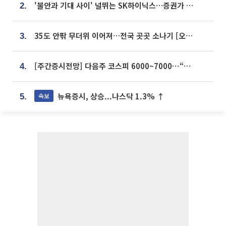
'불안과 기대 사이' 널뛰는 SK하이닉스…증권가 "HBM4·LTA 기반 펀터멘털 견고"
2.
35도 안팎 무더위 이어져…전국 곳곳 소나기 [오늘 날씨]
3.
[주간증시전망] 다음주 코스피 6000~7000⋯“外人 수급은 정책이 변수”
4.
뉴욕증시, 상승...나스닥 1.3% ↑
속보
5.