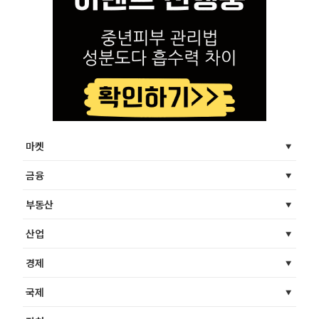
마켓
금융
부동산
산업
경제
국제