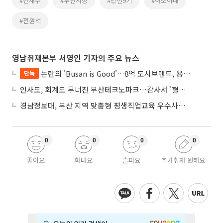
#전재수
#부산시장
#민선9기
#여소야대
#전원석
영남취재본부 서영인 기자의 주요 뉴스
논란의 'Busan is Good'…8억 도시브랜드, 용산 대통령실 CI 업체가 수행
단독
인사도, 회계도 무너진 부산테크노파크…감사서 '혈세 유용·인사 뒤집기' 적발
경남정보대, 부산 지역 맞춤형 평생직업교육 우수사례로 혁신 주도
0
0
0
0
좋아요
화나요
슬퍼요
추가취재 원해요