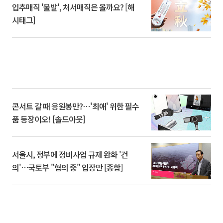
입추매직 '불발', 처서매직은 올까요? [해
시태그]
콘서트 갈 때 응원봉만?⋯'최애' 위한 필수
품 등장이오! [솔드아웃]
서울시, 정부에 정비사업 규제 완화 '건
의'⋯국토부 "협의 중" 입장만 [종합]