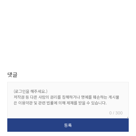
댓글
0 / 300