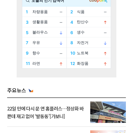
주요뉴스
22일 만에 다시 문 연 홈플러스…정상화 바
쁜데 재고 없어 ‘발동동’[가보니]