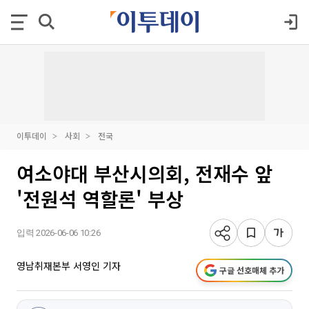
이투데이
사회
전국
여소야대 부산시의회, 전재수 앞
'전원석 역할론' 부상
입력 2026-06-06 10:26
영남취재본부 서영인 기자
구글 선호매체 추가