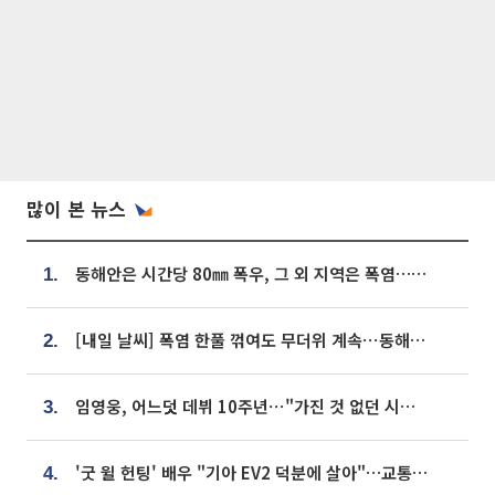
많이 본 뉴스
동해안은 시간당 80㎜ 폭우, 그 외 지역은 폭염…‘극과 극 날씨’
1.
[내일 날씨] 폭염 한풀 꺾여도 무더위 계속⋯동해안 이틀 연속 비
2.
임영웅, 어느덧 데뷔 10주년⋯"가진 것 없던 시절, 내 앞엔 20명의 팬뿐"
3.
'굿 윌 헌팅' 배우 "기아 EV2 덕분에 살아"…교통사고 후 안전성 극찬
4.