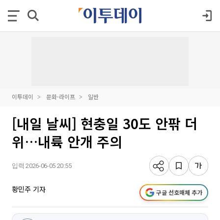
이투데이
문화·라이프
일반
[내일 날씨] 현충일 30도 안팎 더
위…내륙 안개 주의
입력 2026-06-05 20:55
황민주 기자
구글 선호매체 추가