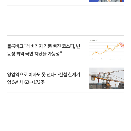
블룸버그 “레버리지 거품 빠진 코스피, 변
동성 최악 국면 지났을 가능성”
영업익으로 이자도 못 낸다…건설 한계기
업 5년 새 62→173곳