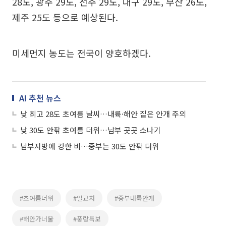
28도, 광주 29도, 전주 29도, 대구 29도, 부산 26도,
제주 25도 등으로 예상된다.
미세먼지 농도는 전국이 양호하겠다.
AI 추천 뉴스
낮 최고 28도 초여름 날씨…내륙·해안 짙은 안개 주의
낮 30도 안팎 초여름 더위…남부 곳곳 소나기
남부지방에 강한 비…중부는 30도 안팎 더위
#초여름더위
#일교차
#중부내륙안개
#해안가너울
#풍랑특보