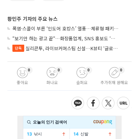
황민주 기자의 주요 뉴스
폭염·스콜이 부른 ‘인도어 호캉스’ 열풍…체류형 패키지 뜬다
“보기만 하는 광고 끝“…화장품업계, SNS 홍보도 ‘참여형 콘텐츠’로 변모
실리콘투, 라이브커머스팀 신설…K뷰티 ‘글로벌 판매망’ 확대
단독
0
0
0
0
좋아요
화나요
슬퍼요
추가취재 원해요