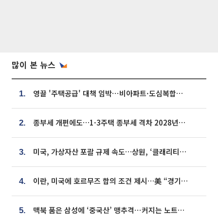
많이 본 뉴스
영끌 '주택공급' 대책 임박⋯비아파트·도심복합까지 총동원
1.
종부세 개편에도…1·3주택 종부세 격차 2028년부터 확대
2.
미국, 가상자산 포괄 규제 속도…상원, ‘클래리티법’ 9월 절차투표 추진
3.
이란, 미국에 호르무즈 합의 조건 제시…美 “경기 아직 안 끝나” [종합]
4.
맥북 품은 삼성에 ‘중국산’ 맹추격⋯커지는 노트북 OLED 시장
5.