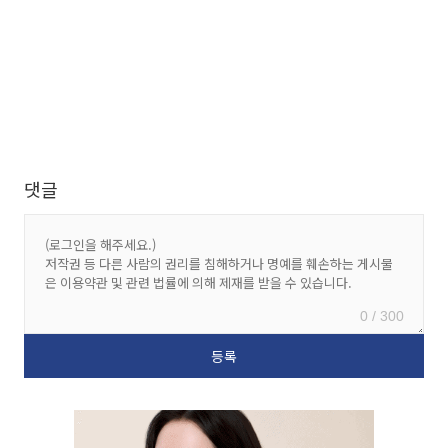
댓글
0 / 300