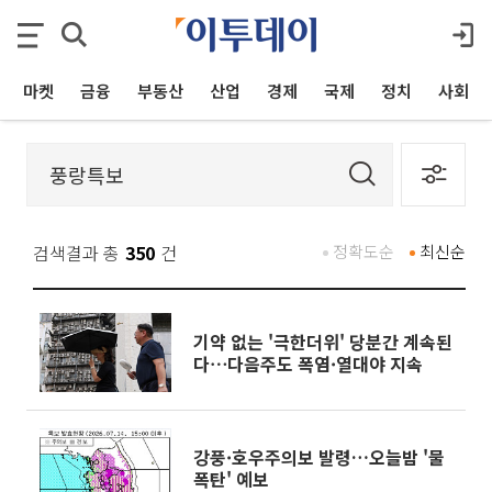
마켓
금융
부동산
산업
경제
국제
정치
사회
검색결과 총
350
건
정확도순
최신순
기약 없는 '극한더위' 당분간 계속된
다⋯다음주도 폭염·열대야 지속
강풍·호우주의보 발령…오늘밤 '물
폭탄' 예보