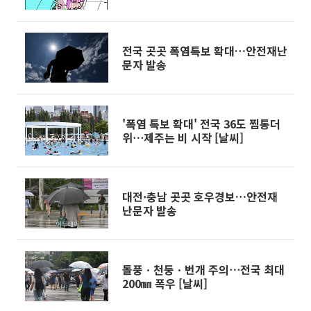
전국 곳곳 폭염특보 확대…안전재난
문자 발송
'폭염 특보 확대' 전국 36도 찜통더
위⋯제주는 비 시작 [날씨]
대전·충남 곳곳 호우경보…안전재
난문자 발송
돌풍ㆍ천둥ㆍ번개 주의⋯전국 최대
200㎜ 폭우 [날씨]