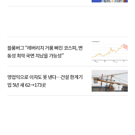
블룸버그 “레버리지 거품 빠진 코스피, 변
동성 최악 국면 지났을 가능성”
영업익으로 이자도 못 낸다…건설 한계기
업 5년 새 62→173곳