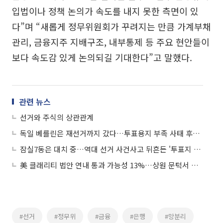
입법이나 정책 논의가 속도를 내지 못한 측면이 있
다”며 “새롭게 정무위원회가 꾸려지는 만큼 가계부채
관리, 금융지주 지배구조, 내부통제 등 주요 현안들이
보다 속도감 있게 논의되길 기대한다”고 말했다.
관련 뉴스
선거와 주식의 상관관계
독일 베를린은 재선거까지 갔다…투표용지 부족 사태 후폭풍 커지나
잠실7동은 대치 중…역대 선거 사건사고 뒤흔든 '투표지 부족' 사태
美 클래리티 법안 연내 통과 가능성 13%…상원 문턱서 제동
#선거
#정무위
#금융
#은행
#망분리