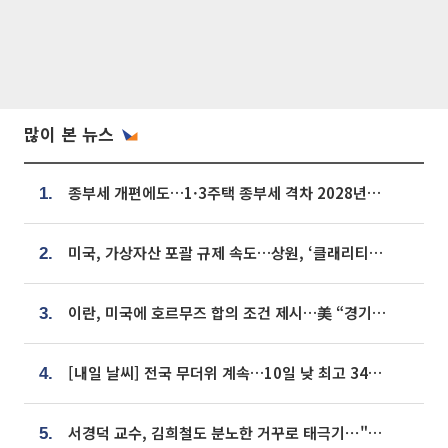
많이 본 뉴스
종부세 개편에도…1·3주택 종부세 격차 2028년부터 확대
1.
미국, 가상자산 포괄 규제 속도…상원, ‘클래리티법’ 9월 절차투표 추진
2.
이란, 미국에 호르무즈 합의 조건 제시…美 “경기 아직 안 끝나” [종합]
3.
[내일 날씨] 전국 무더위 계속…10일 낮 최고 34도 육박
4.
서경덕 교수, 김희철도 분노한 거꾸로 태극기⋯"엉터리는 아냐, 아쉬울 뿐"
5.