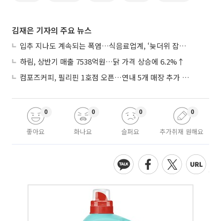
김재은 기자의 주요 뉴스
입추 지나도 계속되는 폭염…식음료업계, ‘늦더위 잡기’ 전력 투구
하림, 상반기 매출 7538억원…닭 가격 상승에 6.2%↑
컴포즈커피, 필리핀 1호점 오픈…연내 5개 매장 추가 출점
0
0
0
0
좋아요
화나요
슬퍼요
추가취재 원해요