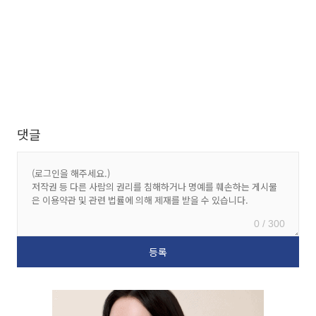
댓글
0 / 300