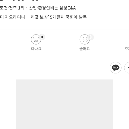
·토건·건축 1위…산업·환경설비는 삼성E&A
 더 지으라더니…‘제값 보상’ 5개월째 국회에 발목
0
0
화나요
슬퍼요
추