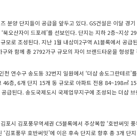
즈 분양 단지들이 공급을 앞두고 있다. GS건설은 이달 경기
‘북오산자이 드포레’를 선보인다. 단지는 지하 2층~지상 29층,
가구 규모로 조성된다. 지난 1월 내삼미2구역 A1블록에서 공급
5가구와 함께 총 2792가구 규모의 자이 브랜드타운을 형성할
천 연수구 송도동 32번지 일원에서 ‘더샵 송도그란테르’를 
 46층, 6개 단지 15개 동 규모로 아파트 전용 84~198㎡ 
이 공급된다. 송도국제도시 국제업무지구에 조성되는 더샵 
김포시 김포풍무역세권 C5블록에서 주상복합 ‘호반써밋 풍
된 ‘김포풍무 호반써밋’에 이은 후속 단지로 향후 총 3개 단지