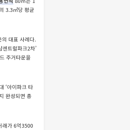
용면적
80㎡는 1
의 3.3㎡당 평균
운의 대표 사례다.
더샵센트럴파크2차’
랜드 주거타운을
대 ‘아이파크 타
까지 완성되면 총
래가 6억3500