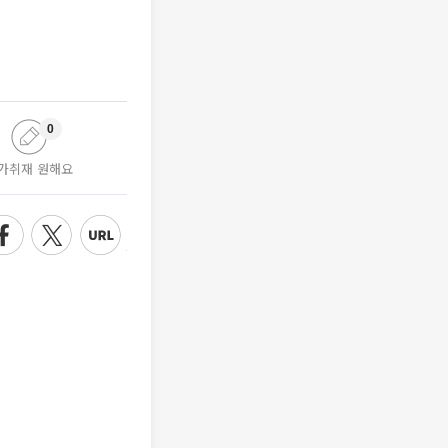
0
가취재 원해요