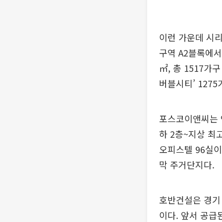
이런 가운데 시리
구역 A2블록에서 
㎡, 총 1517
버블시티’ 127
포스코이앤씨는 인
하 2층~지상 최고
오피스텔 96실
막 주거단지다.
호반건설은 경기 
이다. 앞서 공급