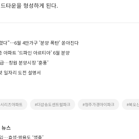
랜드타운을 형성하게 된다.
풀렸다"⋯6월 4만가구 '분양 폭탄' 쏟아진다
 아파트 ‘드파인 아르티아’ 6월 분양
공급…창원 분양시장 ‘훈풍’
 첫 일자리 도전 설명서
#시리즈아파트
#더샵송도센트럴파크
#청주가경아이파크
#북오
 뉴스
입…효성·쌍용도 ‘껑충’