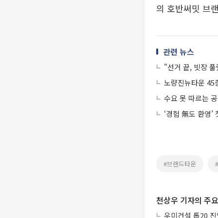
의 호반써밋 브
관련 뉴스
"선거 끝, 빗장 
노량진뉴타운 45층
수요 못 따르는 
‘경험 無도 환영’
#브랜드타운
천상우 기자의 주요
우미건설 톱20 진