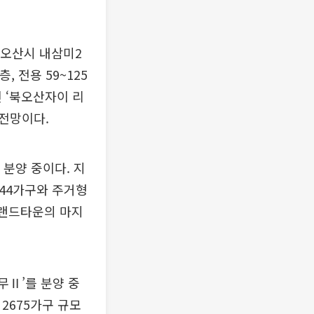
 오산시 내삼미2
 전용 59~125
된 ‘북오산자이 리
 전망이다.
분양 중이다. 지
1544가구와 주거형
브랜드타운의 마지
무Ⅱ’를 분양 중
 2675가구 규모