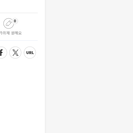
0
가취재 원해요