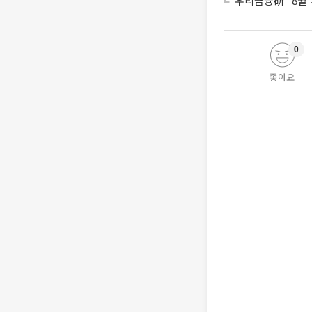
우리금융硏 "8월 
0
좋아요