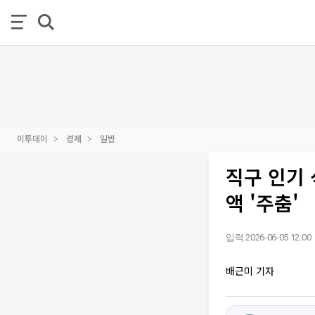
이투데이
경제
일반
직구 인기
액 '주춤'
입력 2026-06-05 12:00
배근미 기자