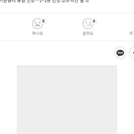
기준금리 동결 전망⋯1~2명 인상 소수의견 낼 것"
0
0
화나요
슬퍼요
추