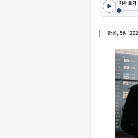
기사 듣기
한은, 5일 '2