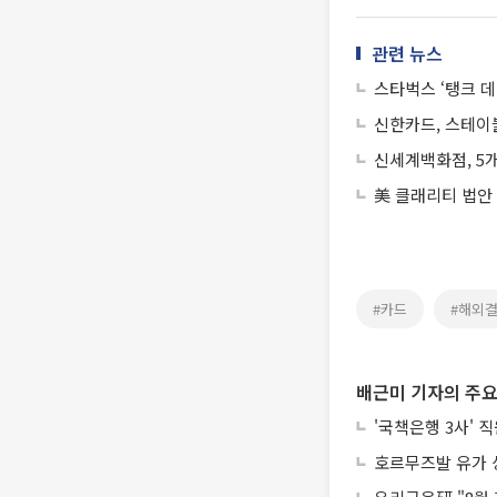
관련 뉴스
스타벅스 ‘탱크 데
신한카드, 스테이
신세계백화점, 5개
美 클래리티 법안
#카드
#해외
배근미 기자의 주요
'국책은행 3사' 
호르무즈발 유가 상