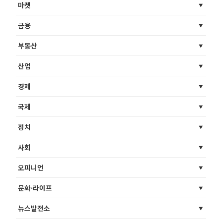
마켓
금융
부동산
산업
경제
국제
정치
사회
오피니언
문화·라이프
뉴스발전소