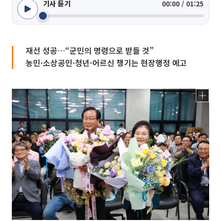
기사 듣기
00:00 / 01:25
재선 성공…“군민의 명령으로 받들 것”
농민·소상공인·청년·어르신 챙기는 현장행정 예고