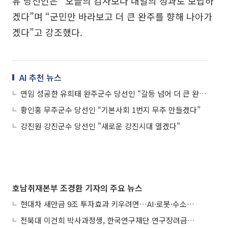
유 당선인은 “오늘의 감사보다 내일의 성과로 보답하
겠다”며 “군민만 바라보고 더 큰 완주를 향해 나아가
겠다”고 강조했다.
AI 추천 뉴스
연임 성공한 유희태 완주군수 당선인 “갈등 넘어 더 큰 완주 만들겠다”
황인홍 무주군수 당선인 “기본사회 1번지 무주 만들겠다”
강진원 강진군수 당선인 "새로운 강진시대 열겠다"
호남취재본부 조경환 기자의 주요 뉴스
현대차 새만금 9조 투자효과 키우려면…AI·로봇·수소 공공기관 집적화 시급
전북대 이건희 박사과정생, 한국연구재단 연구장려금 선정