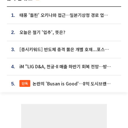
태풍 '돌핀' 오키나와 접근…일본기상청 경로 업데이트
1.
오늘은 절기 '입추', 뜻은?
2.
[증시키워드] 반도체 충격 뚫은 개별 호재...포스코퓨처엠·에코프로·한화솔루션 '눈길'
3.
iM "LIG D&A, 천궁-II 매출 하반기 회복 전망…방산 톱픽 유지"
4.
논란의 'Busan is Good'…8억 도시브랜드, 용산 대통령실 CI 업체가 수행
단독
5.