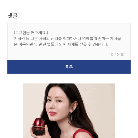
댓글
0 / 300