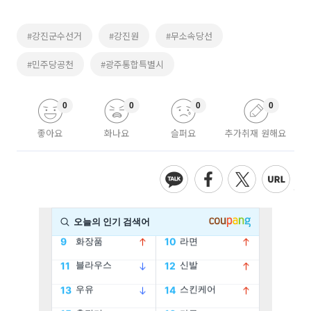
#강진군수선거
#강진원
#무소속당선
#민주당공천
#광주통합특별시
0
0
0
0
좋아요
화나요
슬퍼요
추가취재 원해요