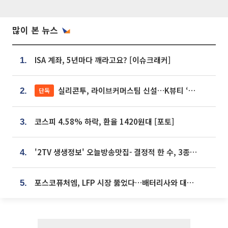
많이 본 뉴스
ISA 계좌, 5년마다 깨라고요? [이슈크래커]
1.
실리콘투, 라이브커머스팀 신설…K뷰티 ‘글로벌 판매망’ 확대[K뷰티 라방戰]
단독
2.
코스피 4.58% 하락, 환율 1420원대 [포토]
3.
'2TV 생생정보' 오늘방송맛집- 결정적 한 수, 3종 메밀면! 메밀 소바 맛집 '의○○○○'
4.
포스코퓨처엠, LFP 시장 뚫었다…배터리사와 대규모 장기 공급 합의
5.