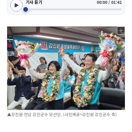
기사 듣기
00:00 / 01:42
▲강진원 전남 강진군수 당선인. (사진제공=강진원 강진군수 측)