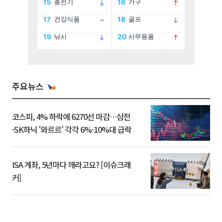
주요뉴스
코스피, 4% 하락에 6270선 마감…삼전
·SK하닉 '와르르' 각각 6%·10%대 급락
ISA 계좌, 5년마다 깨라고요? [이슈크래
커]