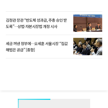
김정관 장관 “반도체 성과급, 주총 승인 받
도록”…상법·자본시장법 개정 시사
세금 꺼낸 정부에…오세훈 서울시장 “집값
해법은 공급” [종합]