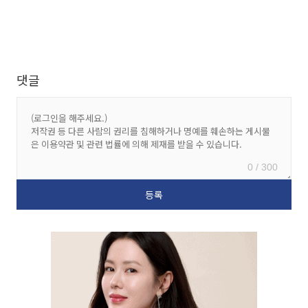
댓글
0 / 300