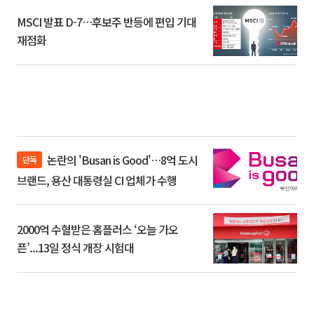
MSCI 발표 D-7…후보주 반등에 편입 기대
재점화
논란의 'Busan is Good'…8억 도시
단독
브랜드, 용산 대통령실 CI 업체가 수행
2000억 수혈받은 홈플러스 ‘오늘 가오
픈’...13일 정식 개장 시험대