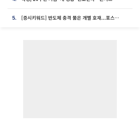
[증시키워드] 반도체 충격 뚫은 개별 호재...포스코퓨처엠·에코프로·한화솔루션 '눈길'
5.