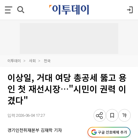
이투데이
사회
전국
이상일, 거대 여당 총공세 뚫고 용
인 첫 재선시장…"시민이 권력 이
겼다"
입력 2026-06-04 17:27
경기인천취재본부 김재학 기자
구글 선호매체 추가