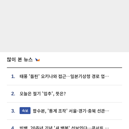
많이 본 뉴스
태풍 '돌핀' 오키나와 접근…일본기상청 경로 업데이트
1.
오늘은 절기 '입추', 뜻은?
2.
합수본, '통계 조작' 서울·경기·충북 선관위 등 추가 압수수색
속보
3.
빅뱅, 20주년 기념 '새 뱅봉' 선보인다⋯콘서트 앞두고 팝업 개최
4.