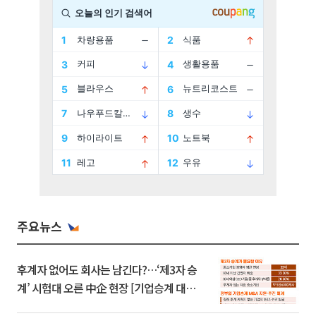
주요뉴스
후계자 없어도 회사는 남긴다?…‘제3자 승
계’ 시험대 오른 中企 현장 [기업승계 대전
환]