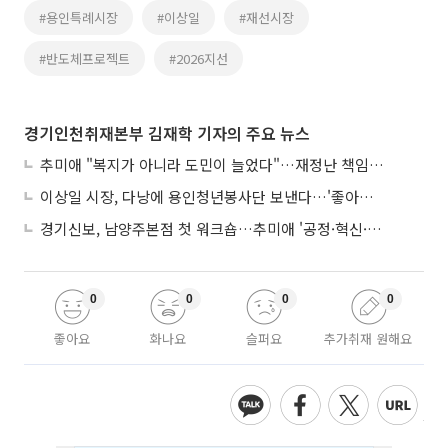
#용인특례시장
#이상일
#재선시장
#반도체프로젝트
#2026지선
경기인천취재본부 김재학 기자의 주요 뉴스
추미애 "복지가 아니라 도민이 늘었다"…재정난 책임론 정면돌파
이상일 시장, 다낭에 용인청년봉사단 보낸다…'좋아용 거리' 만든다
경기신보, 남양주본점 첫 워크숍…추미애 '공정·혁신·포용' 전면 반영
0
0
0
0
좋아요
화나요
슬퍼요
추가취재 원해요