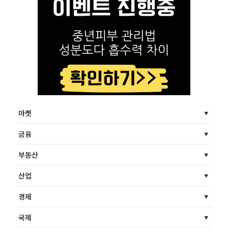
마켓
금융
부동산
산업
경제
국제