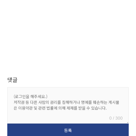
댓글
0 / 300