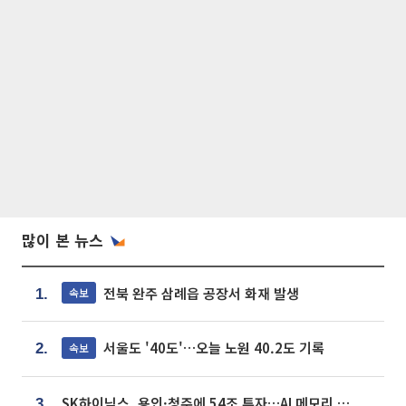
많이 본 뉴스
전북 완주 삼례읍 공장서 화재 발생
속보
1.
서울도 '40도'…오늘 노원 40.2도 기록
속보
2.
SK하이닉스, 용인·청주에 54조 투자…AI 메모리 생산기지 키운다
3.