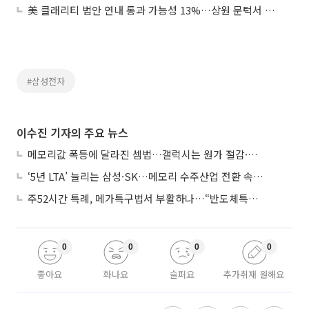
美 클래리티 법안 연내 통과 가능성 13%…상원 문턱서 제동
#삼성전자
이수진 기자의 주요 뉴스
메모리값 폭등에 달라진 셈법…갤럭시는 원가 절감·아이폰은 서비스 확대
‘5년 LTA’ 늘리는 삼성·SK…메모리 수주산업 전환 속 다른 셈법
주52시간 특례, 메가특구법서 부활하나…“반도체특별법 담겨야”
0
0
0
0
좋아요
화나요
슬퍼요
추가취재 원해요