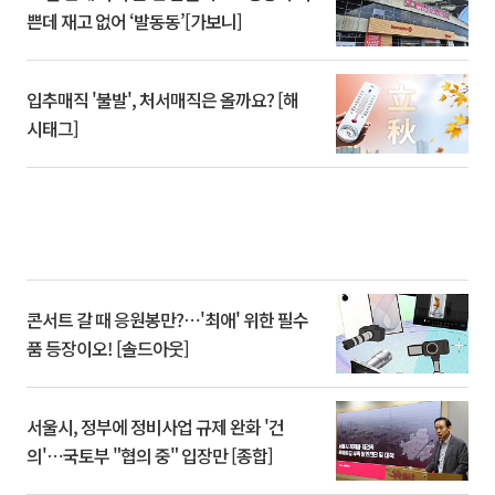
쁜데 재고 없어 ‘발동동’[가보니]
입추매직 '불발', 처서매직은 올까요? [해
시태그]
콘서트 갈 때 응원봉만?⋯'최애' 위한 필수
품 등장이오! [솔드아웃]
서울시, 정부에 정비사업 규제 완화 '건
의'⋯국토부 "협의 중" 입장만 [종합]