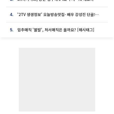
'2TV 생생정보' 오늘방송맛집- 배우 강성진 단골! 쌀국수ㆍ푸팟퐁 커리 맛집 '블○○○'
4.
입추매직 '불발', 처서매직은 올까요? [해시태그]
5.