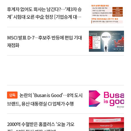
후계자 없어도 회사는 남긴다?…‘제3자 승
계’ 시험대 오른 中企 현장 [기업승계 대전
환]
MSCI 발표 D-7…후보주 반등에 편입 기대
재점화
논란의 'Busan is Good'…8억 도시
단독
브랜드, 용산 대통령실 CI 업체가 수행
2000억 수혈받은 홈플러스 ‘오늘 가오