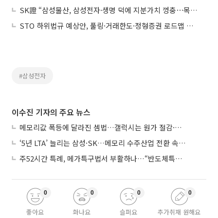
SK證 “삼성물산, 삼성전자·생명 덕에 지분가치 껑충⋯목표가 59만원 상향”
STO 하위법규 예상안, 풀링·거래한도·정형증권 로드맵 제시
#삼성전자
이수진 기자의 주요 뉴스
메모리값 폭등에 달라진 셈법…갤럭시는 원가 절감·아이폰은 서비스 확대
‘5년 LTA’ 늘리는 삼성·SK…메모리 수주산업 전환 속 다른 셈법
주52시간 특례, 메가특구법서 부활하나…“반도체특별법 담겨야”
0
0
0
0
좋아요
화나요
슬퍼요
추가취재 원해요