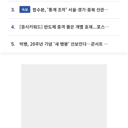
합수본, '통계 조작' 서울·경기·충북 선관위 등 추가 압수수색
속보
3.
[증시키워드] 반도체 충격 뚫은 개별 호재...포스코퓨처엠·에코프로·한화솔루션 '눈길'
4.
빅뱅, 20주년 기념 '새 뱅봉' 선보인다⋯콘서트 앞두고 팝업 개최
5.