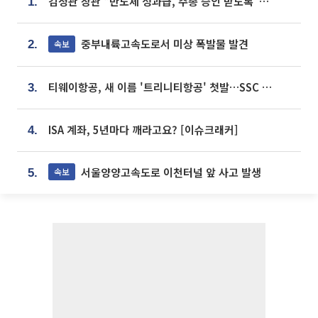
김정관 장관 “반도체 성과급, 주총 승인 받도록”…상법·자본시장법 개정 시사
1.
중부내륙고속도로서 미상 폭발물 발견
속보
2.
티웨이항공, 새 이름 '트리니티항공' 첫발…SSC 전략 본격화
3.
ISA 계좌, 5년마다 깨라고요? [이슈크래커]
4.
서울양양고속도로 이천터널 앞 사고 발생
속보
5.