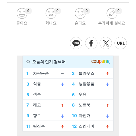
0
0
0
0
좋아요
화나요
슬퍼요
추가취재 원해요