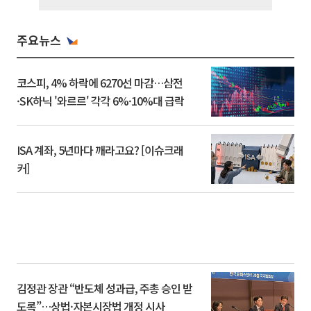
주요뉴스
코스피, 4% 하락에 6270선 마감…삼전
·SK하닉 '와르르' 각각 6%·10%대 급락
ISA 계좌, 5년마다 깨라고요? [이슈크래
커]
김정관 장관 “반도체 성과급, 주총 승인 받
도록”…상법·자본시장법 개정 시사