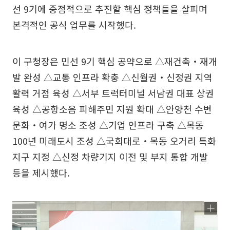
선 9기에 중점적으로 추진할 핵심 정책들을 살피며
본격적인 공식 업무를 시작했다.
이 구청장은 민선 9기 핵심 공약으로 △재건축‧재개
발 완성 △교통 인프라 확충 △신월권‧신정권 지역
활력 거점 육성 △서부 트럭터미널 서남권 대표 상권
육성 △공항소음 피해주민 지원 확대 △안양천 수변
문화‧여가 명소 조성 △기업 인프라 구축 △목동
100년 미래도시 조성 △국회대로‧목동 오거리 특화
지구 지정 △신정 차량기지 이전 및 부지 통합 개발
등을 제시했다.