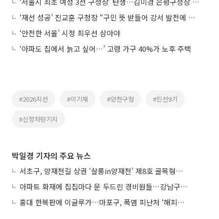
‘서울시 최초 여성 3선 구청장’ 탄생…김미경 은평구청장 공식 구정 복귀
‘재선 성공’ 진교훈 구청장 “구민 뜻 받들어 강서 발전에 매진”
‘안전한 서울’ 시정 최우선 삼아야
‘아파도 집에서 늙고 싶어…’ 고령 가구 40%가 노후 주택
#2026지선
#이기재
#양천구청
#민선9기
#신정차량기지
박일경 기자의 주요 뉴스
서초구, 양재천길 상권 ‘살롱in양재천’ 제8호 골목형상점가 지정
아파트 화재에 집집마다 문 두드린 경비원들…강남구 감사장 수여
홍대 한복판에 이글루가…마포구, 폭염 피난처 ‘해피소’ 운영