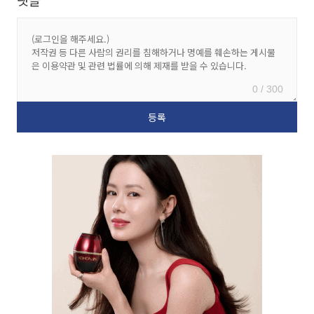
댓글
0 / 300