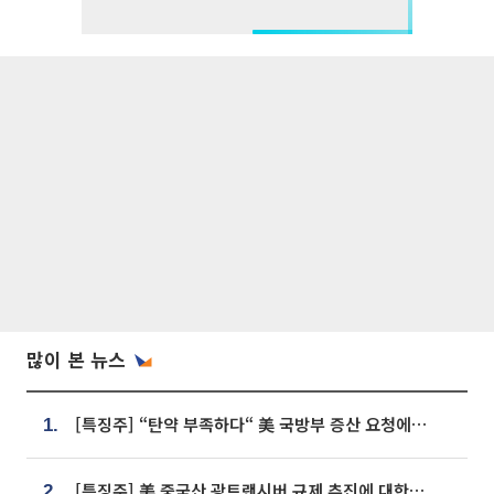
많이 본 뉴스
[특징주] “탄약 부족하다“ 美 국방부 증산 요청에⋯국내 방산주 급등세
1.
[특징주] 美 중국산 광트랜시버 규제 추진에 대한광통신 등 광통신株 강세
2.