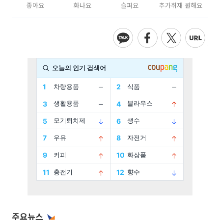
좋아요
화나요
슬퍼요
추가취재 원해요
주요뉴스