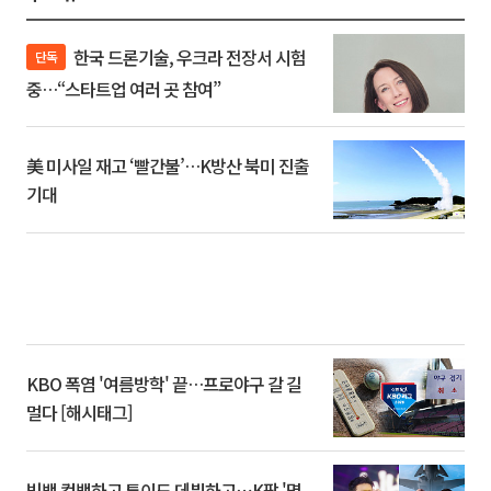
한국 드론기술, 우크라 전장서 시험
단독
중…“스타트업 여러 곳 참여”
美 미사일 재고 ‘빨간불’…K방산 북미 진출
기대
KBO 폭염 '여름방학' 끝…프로야구 갈 길
멀다 [해시태그]
빅뱅 컴백하고 튜이드 데뷔하고⋯K팝 '몇