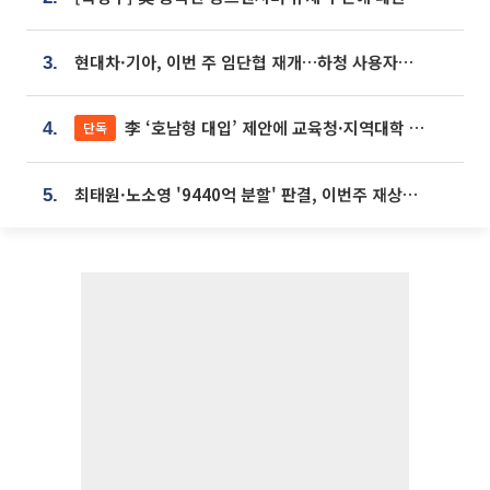
현대차·기아, 이번 주 임단협 재개…하청 사용자성 재심도 ‘변수’
3.
李 ‘호남형 대입’ 제안에 교육청·지역대학 서·논술형 입시 연계 '착수'
단독
4.
최태원·노소영 '9440억 분할' 판결, 이번주 재상고 여부 주목
5.