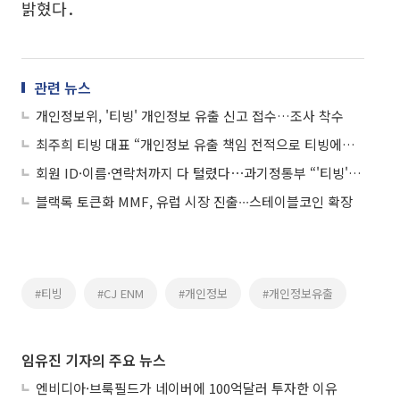
밝혔다．
관련 뉴스
개인정보위, '티빙' 개인정보 유출 신고 접수…조사 착수
최주희 티빙 대표 “개인정보 유출 책임 전적으로 티빙에⋯피해 구제 개별 안내”
회원 ID·이름·연락처까지 다 털렸다⋯과기정통부 “'티빙' 개인정보 유출 조사 착수”
블랙록 토큰화 MMF, 유럽 시장 진출∙∙∙스테이블코인 확장
#티빙
#CJ ENM
#개인정보
#개인정보유출
임유진 기자의 주요 뉴스
엔비디아·브룩필드가 네이버에 100억달러 투자한 이유