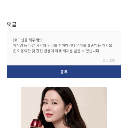
댓글
0 / 300