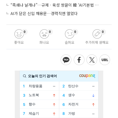
“족쇄냐 날개냐”…규제ㆍ육성 쌍끌이 韓 ‘AI기본법 개정안’ 오늘 시행
AI가 닫은 신입 채용문…경력직엔 열었다
0
0
0
0
좋아요
화나요
슬퍼요
추가취재 원해요