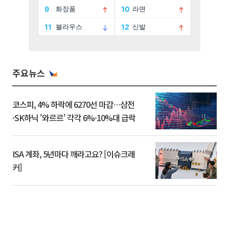
주요뉴스
코스피, 4% 하락에 6270선 마감…삼전
·SK하닉 '와르르' 각각 6%·10%대 급락
ISA 계좌, 5년마다 깨라고요? [이슈크래
커]