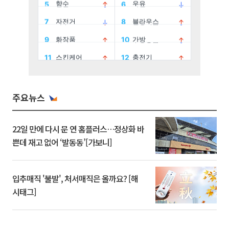
주요뉴스
22일 만에 다시 문 연 홈플러스…정상화 바
쁜데 재고 없어 ‘발동동’[가보니]
입추매직 '불발', 처서매직은 올까요? [해
시태그]