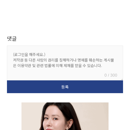
댓글
0 / 300