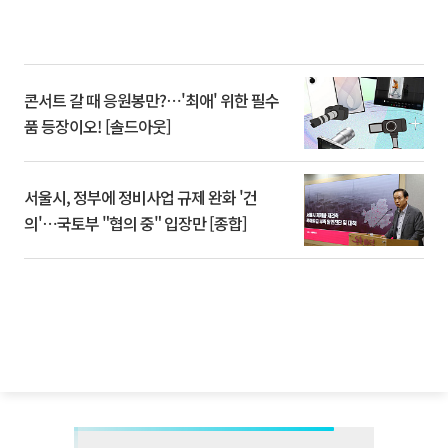
콘서트 갈 때 응원봉만?⋯'최애' 위한 필수
품 등장이오! [솔드아웃]
서울시, 정부에 정비사업 규제 완화 '건
의'⋯국토부 "협의 중" 입장만 [종합]