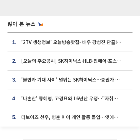
많이 본 뉴스
'2TV 생생정보' 오늘방송맛집- 배우 강성진 단골! 쌀국수ㆍ푸팟퐁 커리 맛집 '블○○○'
1.
[오늘의 주요공시] SK하이닉스·HLB·진에어·포스코홀딩스·네이버·대우건설 등
2.
'불안과 기대 사이' 널뛰는 SK하이닉스…증권가 "HBM4·LTA 기반 펀터멘털 견고"
3.
'나혼산' 류혜영, 고경표와 16년산 우정…"자취방서 부모님과 마주쳐"
4.
더보이즈 선우, 영훈 이어 개인 활동 돌입⋯앳에어리어와 전속계약
5.