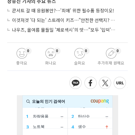
장유진 기자의 주요 뉴스
콘서트 갈 때 응원봉만?⋯'최애' 위한 필수품 등장이오!
이것저것 '다 되는' 스트레이 키즈⋯"안전한 선택지? 도전이 재밌죠"
나우즈, 올여름 물들일 '제로섹시'의 맛⋯"모두 '입덕'시킬 것"
0
0
0
0
좋아요
화나요
슬퍼요
추가취재 원해요