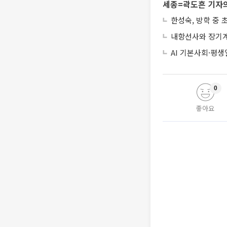
세종=곽도흔 기자의
한성숙, 방학 중
내항선사와 장기계
AI 기본사회·평
0
좋아요