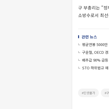
구 부총리는 "
소방수로서 최선
관련 뉴스
평균연봉 5000
구윤철, OECD 
배추값 90% 급등
STO 하위법규 
#민생물가
#