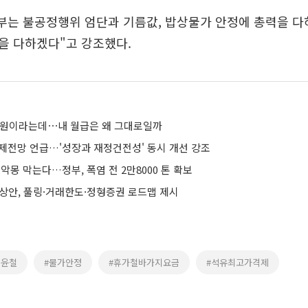
정부는 불공정행위 엄단과 기름값, 밥상물가 안정에 총력을 
을 다하겠다"고 강조했다.
만 원이라는데⋯내 월급은 왜 그대로일까
경제전망 언급…'성장과 재정건전성' 동시 개선 강조
 악몽 막는다…정부, 폭염 전 2만8000 톤 확보
예상안, 풀링·거래한도·정형증권 로드맵 제시
구윤철
#물가안정
#휴가철바가지요금
#석유최고가격제