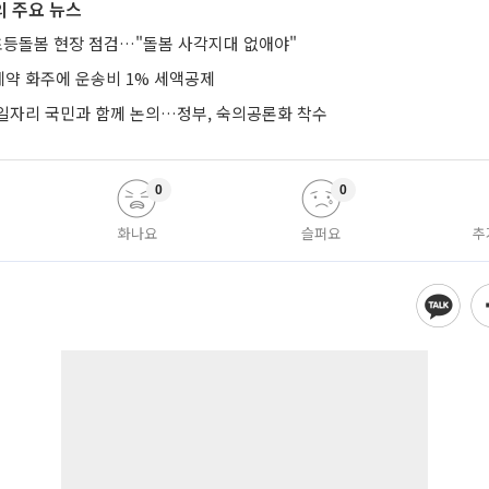
 주요 뉴스
 초등돌봄 현장 점검…"돌봄 사각지대 없애야"
약 화주에 운송비 1% 세액공제
생일자리 국민과 함께 논의…정부, 숙의공론화 착수
0
0
화나요
슬퍼요
추