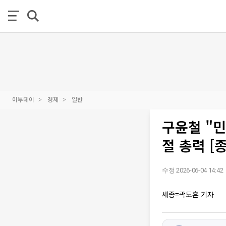
이투데이
경제
일반
구윤철 "
절 총력 [
수정 2026-06-04 14:42
세종=곽도흔 기자