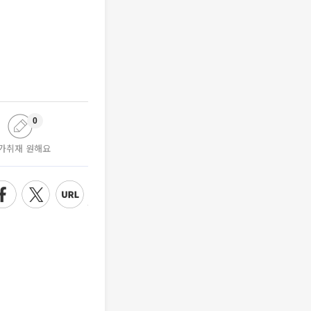
0
가취재 원해요