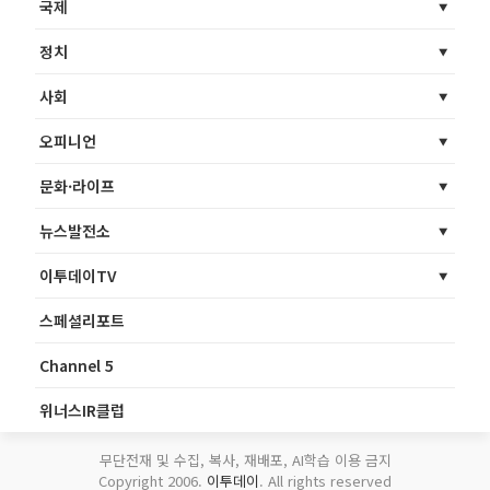
국제
정치
사회
오피니언
문화·라이프
뉴스발전소
이투데이TV
스페셜리포트
Channel 5
위너스IR클럽
무단전재 및 수집, 복사, 재배포, AI학습 이용 금지
Copyright 2006.
이투데이
. All rights reserved