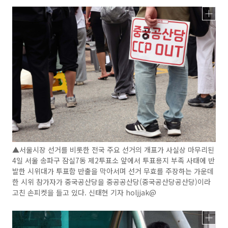
▲서울시장 선거를 비롯한 전국 주요 선거의 개표가 사실상 마무리된
4일 서울 송파구 잠실7동 제2투표소 앞에서 투표용지 부족 사태에 반
발한 시위대가 투표함 반출을 막아서며 선거 무효를 주장하는 가운데
한 시위 참가자가 중국공산당을 중공공산당(중국공산당공산당)이라
고친 손피켓을 들고 있다. 신태현 기자 holjjak@