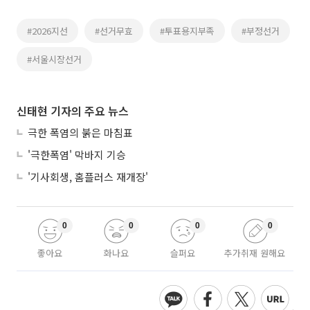
#2026지선
#선거무효
#투표용지부족
#부정선거
#서울시장선거
신태현 기자의 주요 뉴스
극한 폭염의 붉은 마침표
'극한폭염' 막바지 기승
'기사회생, 홈플러스 재개장'
0
0
0
0
좋아요
화나요
슬퍼요
추가취재 원해요