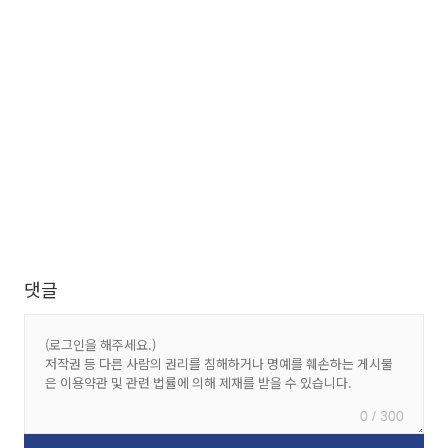
댓글
0 / 300