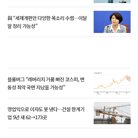
與 “세제개편안 다양한 목소리 수렴…이달
말 정리 가능성”
블룸버그 “레버리지 거품 빠진 코스피, 변
동성 최악 국면 지났을 가능성”
영업익으로 이자도 못 낸다…건설 한계기
업 5년 새 62→173곳