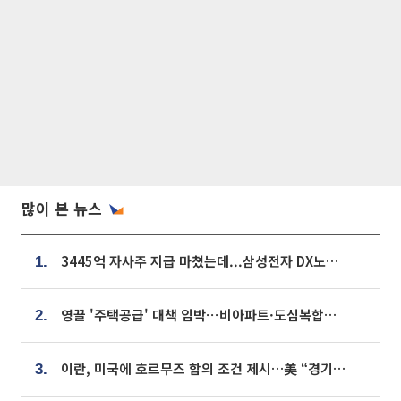
많이 본 뉴스
3445억 자사주 지급 마쳤는데...삼성전자 DX노조, 뒤늦은 '떼쓰기 집회'
1.
영끌 '주택공급' 대책 임박⋯비아파트·도심복합까지 총동원
2.
이란, 미국에 호르무즈 합의 조건 제시…美 “경기 아직 안 끝나” [종합]
3.