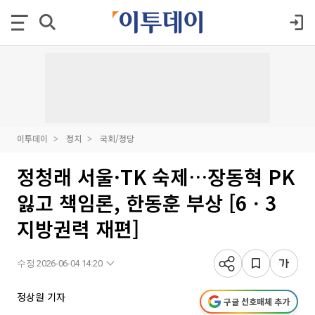
이투데이
정치
국회/정당
정청래 서울·TK 숙제…장동혁 PK
잃고 책임론, 한동훈 부상 [6ㆍ3
지방권력 재편]
수정 2026-06-04 14:20
정상원 기자
구글 선호매체 추가