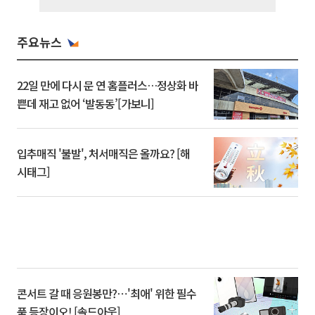
주요뉴스
22일 만에 다시 문 연 홈플러스…정상화 바
쁜데 재고 없어 ‘발동동’[가보니]
입추매직 '불발', 처서매직은 올까요? [해
시태그]
콘서트 갈 때 응원봉만?⋯'최애' 위한 필수
품 등장이오! [솔드아웃]