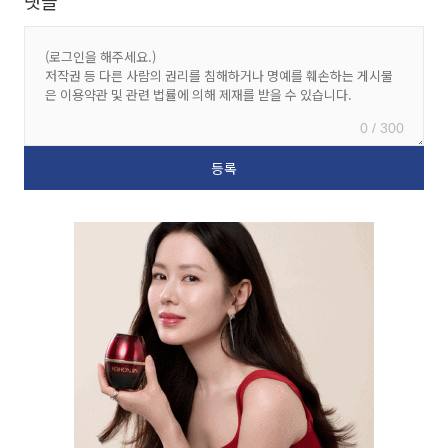
댓글
0 / 300