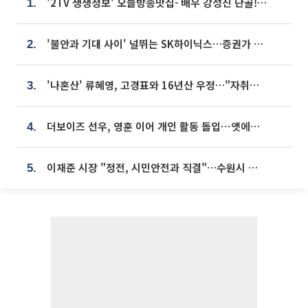
'2TV 생생정보' 오늘방송맛집- 배우 강성진 단골! 쌀국수ㆍ푸팟퐁 커리 맛집 '블○○○'
1.
'불안과 기대 사이' 널뛰는 SK하이닉스…증권가 "HBM4·LTA 기반 펀터멘털 견고"
2.
'나혼산' 류혜영, 고경표와 16년산 우정…"자취방서 부모님과 마주쳐"
3.
더보이즈 선우, 영훈 이어 개인 활동 돌입⋯앳에어리어와 전속계약
4.
이재준 시장 "정전, 시민안전과 직결"…수원시 비상대응체계 가동
5.