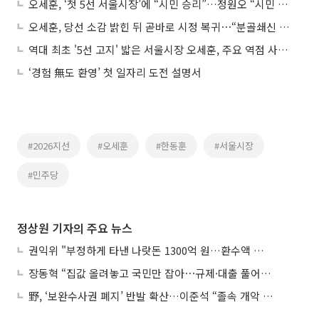
오세훈, ‘첫 5선 서울시장’에 “시민 승리”…정원오 “시민 선택 겸허히 받들겠다”
오세훈, 당선 소감 밝힌 뒤 곧바로 시정 복귀⋯“분골쇄신 열심히 하겠다”
역대 최초 '5선 고지' 밟은 서울시장 오세훈, 주요 역점 사업 탄력 받나?
‘경험 無도 환영’ 첫 일자리 도전 설명서
#2026지선
#오세훈
#한동훈
#서울시장
#민주당
정상원 기자의 주요 뉴스
권익위 "부정하게 타낸 나랏돈 1300억 원…환수액 역대 최대"
장동혁 “집값 올려놓고 국민만 잡아⋯규제·대출 풀어야”
野, ‘보완수사권 폐지’ 반발 확산…이준석 “졸속 개악 입법”