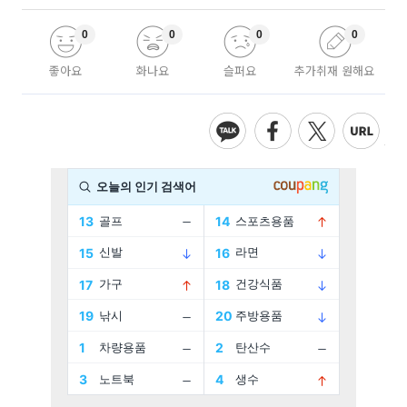
0
0
0
0
좋아요
화나요
슬퍼요
추가취재 원해요