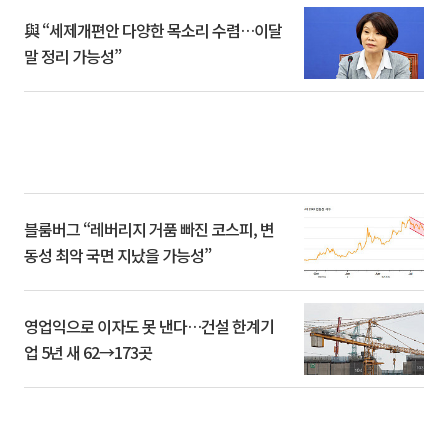
與 “세제개편안 다양한 목소리 수렴…이달
말 정리 가능성”
블룸버그 “레버리지 거품 빠진 코스피, 변
동성 최악 국면 지났을 가능성”
영업익으로 이자도 못 낸다…건설 한계기
업 5년 새 62→173곳