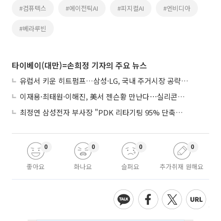
#컴퓨텍스
#에이전틱AI
#피지컬AI
#엔비디아
#베라루빈
타이베이(대만)=손희정 기자의 주요 뉴스
유럽서 키운 히트펌프…삼성·LG, 국내 주거시장 공략 ‘속도’
이재용·최태원·이해진, 美서 젠슨황 만난다⋯실리콘밸리 집결하는 AI리더
최정연 삼성전자 부사장 "PDK 리타기팅 95% 단축…에이전트 AI 시범 활용"
0
0
0
0
좋아요
화나요
슬퍼요
추가취재 원해요