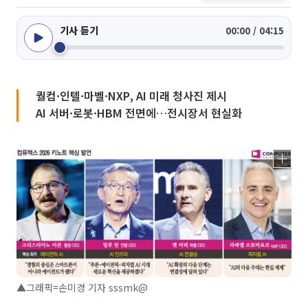
기사 듣기
00:00 / 04:15
퀄컴·인텔·마벨·NXP, AI 미래 청사진 제시
AI 서버·로봇·HBM 전면에…전시장서 현실화
▲그래픽=손미경 기자 sssmk@