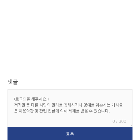
댓글
0 / 300