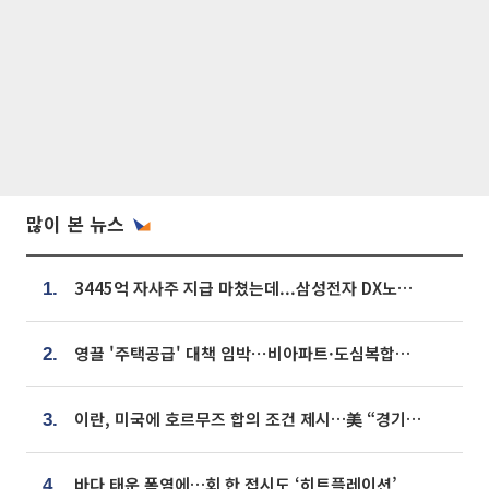
많이 본 뉴스
3445억 자사주 지급 마쳤는데...삼성전자 DX노조, 뒤늦은 '떼쓰기 집회'
1.
영끌 '주택공급' 대책 임박⋯비아파트·도심복합까지 총동원
2.
이란, 미국에 호르무즈 합의 조건 제시…美 “경기 아직 안 끝나” [종합]
3.
바다 태운 폭염에…회 한 접시도 ‘히트플레이션’
4.