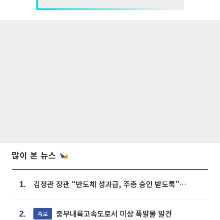
많이 본 뉴스
김정관 장관 “반도체 성과급, 주총 승인 받도록”…상법·자본시장법 개정 시사
1.
중부내륙고속도로서 미상 폭발물 발견
속보
2.