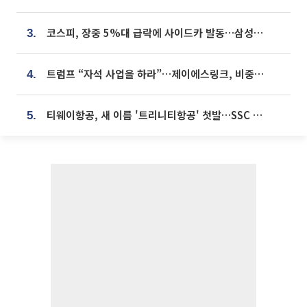
코스피, 장중 5%대 급락에 사이드카 발동…삼성·SK 동반 폭락
3.
트럼프 “자석 사업을 하라”…제이에스링크, 비중국 영구자석 공급망 구축 속도
4.
티웨이항공, 새 이름 '트리니티항공' 첫발…SSC 전략 본격화
5.