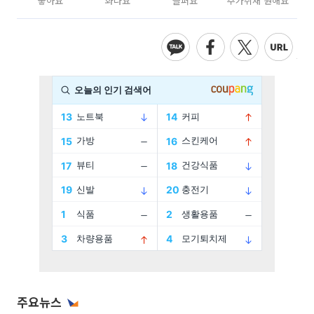
좋아요
화나요
슬퍼요
추가취재 원해요
주요뉴스