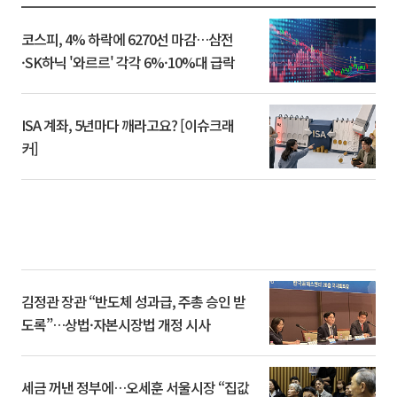
코스피, 4% 하락에 6270선 마감…삼전
·SK하닉 '와르르' 각각 6%·10%대 급락
ISA 계좌, 5년마다 깨라고요? [이슈크래
커]
김정관 장관 “반도체 성과급, 주총 승인 받
도록”…상법·자본시장법 개정 시사
세금 꺼낸 정부에…오세훈 서울시장 “집값