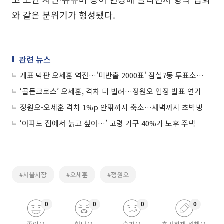
와 같은 분위기가 형성됐다.
관련 뉴스
개표 막판 오세훈 역전…'미반출 2000표' 잠실7동 투표소 현장 모습
‘골든크로스’ 오세훈, 격차 더 벌려…정원오 입장 발표 연기
정원오-오세훈 격차 1%p 안팎까지 축소…새벽까지 초박빙
‘아파도 집에서 늙고 싶어…’ 고령 가구 40%가 노후 주택
#서울시장
#오세훈
#정원오
0
0
0
0