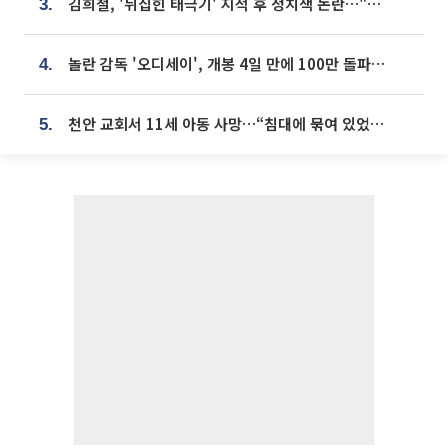
김희철, '뒤집힌 태극기' 지적 후 정치색 논란…"좌우 떠나 우리나라 국기"
3.
놀란 감독 '오디세이', 개봉 4일 만에 100만 돌파⋯'왕사남' 보다 빠르다
4.
천안 교회서 11세 아동 사망…“침대에 묶여 있었다” 진술 확보
5.