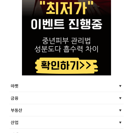
마켓
금융
부동산
산업