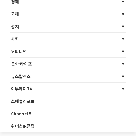
경제
국제
정치
사회
오피니언
문화·라이프
뉴스발전소
이투데이TV
스페셜리포트
Channel 5
위너스IR클럽