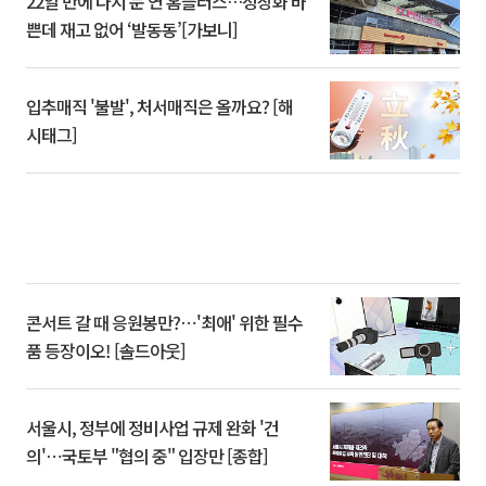
22일 만에 다시 문 연 홈플러스…정상화 바
쁜데 재고 없어 ‘발동동’[가보니]
입추매직 '불발', 처서매직은 올까요? [해
시태그]
콘서트 갈 때 응원봉만?⋯'최애' 위한 필수
품 등장이오! [솔드아웃]
서울시, 정부에 정비사업 규제 완화 '건
의'⋯국토부 "협의 중" 입장만 [종합]