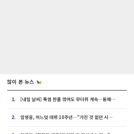
많이 본 뉴스
[내일 날씨] 폭염 한풀 꺾여도 무더위 계속⋯동해안 이틀 연속 비
1.
임영웅, 어느덧 데뷔 10주년⋯"가진 것 없던 시절, 내 앞엔 20명의 팬뿐"
2.