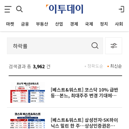
마켓
금융
부동산
산업
경제
국제
정치
사회
검색결과 총
3,962
건
정확도순
최신순
[베스트&워스트] 코스닥 10% 급반
등…본느, 최대주주 변경 기대에
270% 폭등
[베스트&워스트] 삼성전자·SK하이
닉스 밀린 한 주…상상인증권은