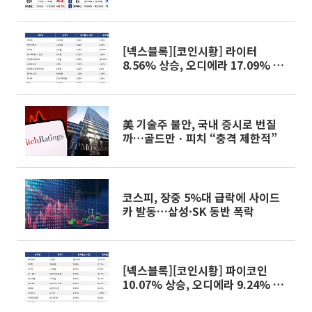
85% 급등
[넥스블록][코인시황] 라이터
8.56% 상승, 오디에라 17.09% 하
락
美 기술주 불안, 국내 증시로 번질
까…골드만ㆍ피치 “충격 제한적”
코스피, 장중 5%대 급락에 사이드
카 발동…삼성·SK 동반 폭락
[넥스블록][코인시황] 파이코인
10.07% 상승, 오디에라 9.24% 하
락