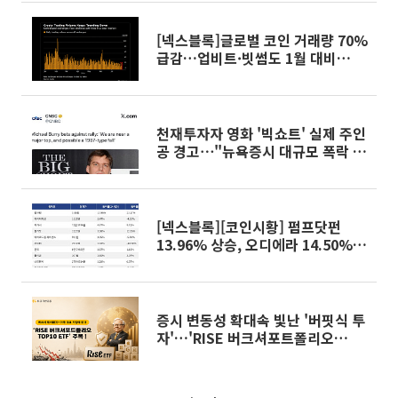
[넥스블록]글로벌 코인 거래량 70%
급감…업비트·빗썸도 1월 대비
65% 줄어
천재투자자 영화 '빅쇼트' 실제 주인
공 경고⋯"뉴욕증시 대규모 폭락 우
려"
[넥스블록][코인시황] 펌프닷펀
13.96% 상승, 오디에라 14.50%
하락
증시 변동성 확대속 빛난 '버핏식 투
자'…'RISE 버크셔포트폴리오
TOP10 ETF' 눈길