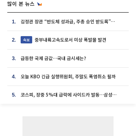
많이 본 뉴스
김정관 장관 “반도체 성과급, 주총 승인 받도록”…상법·자본시장법 개정 시사
1.
중부내륙고속도로서 미상 폭발물 발견
속보
2.
급등한 국제 금값…국내 금시세는?
3.
오늘 KBO 긴급 실행위원회, 주말도 폭염취소 될까
4.
코스피, 장중 5%대 급락에 사이드카 발동…삼성·SK 동반 폭락
5.