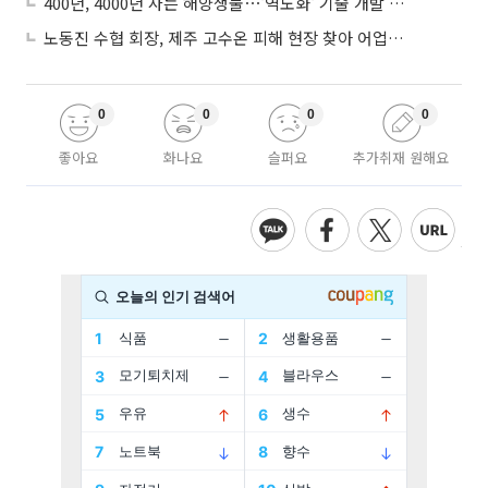
400년, 4000년 사는 해양생물⋯'역노화' 기술 개발 추진
노동진 수협 회장, 제주 고수온 피해 현장 찾아 어업인 지원 점검
0
0
0
0
좋아요
화나요
슬퍼요
추가취재 원해요