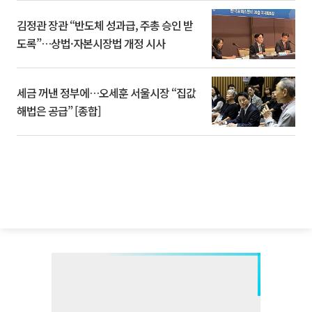
김정관 장관 “반도체 성과급, 주총 승인 받
도록”…상법·자본시장법 개정 시사
세금 꺼낸 정부에…오세훈 서울시장 “집값
해법은 공급” [종합]