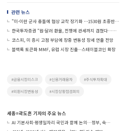
관련 뉴스
"미-이란 군사 충돌에 협상 교착 장기화 ⋯1530원 초중반서 등락"
한국투자증권 “원·달러 환율, 전쟁에 관세까지 겹쳤다…상방 압력 지속”
코스피, 미 증시 고점 부담에 장중 변동성 장세 연출 전망
블랙록 토큰화 MMF, 유럽 시장 진출∙∙∙스테이블코인 확장
#금융시장리스크
#신용거래융자
#주식투자확대
#외환시장변동성
#시장상황점검회의
세종=곽도흔 기자의 주요 뉴스
AI 기본사회·평생일자리 국민과 함께 논의…정부, 숙의공론화 착수