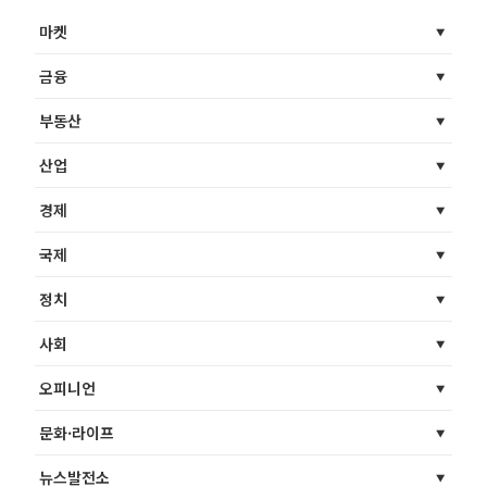
마켓
금융
부동산
산업
경제
국제
정치
사회
오피니언
문화·라이프
뉴스발전소