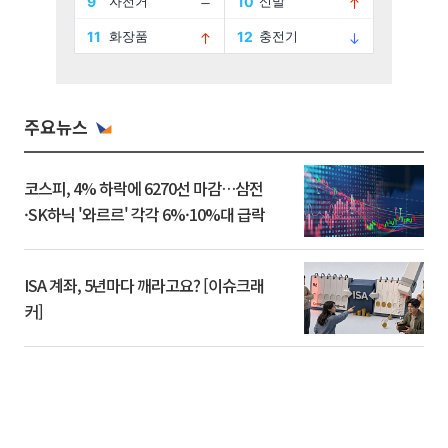
주요뉴스
코스피, 4% 하락에 6270선 마감…삼전
·SK하닉 '와르르' 각각 6%·10%대 급락
ISA 계좌, 5년마다 깨라고요? [이슈크래
커]