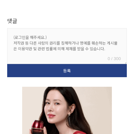
댓글
0 / 300