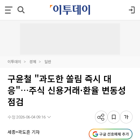
이투데이
경제
일반
구윤철 "과도한 쏠림 즉시 대
응"…주식 신용거래·환율 변동성
점검
수정 2026-06-04 09:16
세종=곽도흔 기자
구글 선호매체 추가