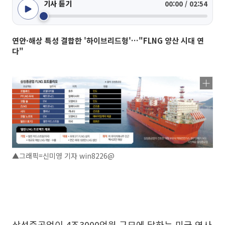
기사 듣기
00:00 / 02:54
연안·해상 특성 결합한 '하이브리드형'…"FLNG 양산 시대 연
다"
▲그래픽=신미영 기자 win8226@
삼성중공업이 4조3000억원 규모에 달하는 미국 역사