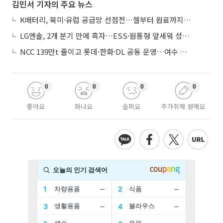
김민서 기자의 주요 뉴스
K배터리, 북미·유럽 공급망 선점전…셀부터 원료까지 현지화
LG엔솔, 2개 분기 만에 흑자…ESS·원통형 앞세워 성장 가속
NCC 139만t 줄이고 롯데·한화·DL 공동 운영…여수 1호 본궤도
0
0
0
0
좋아요
화나요
슬퍼요
추가취재 원해요