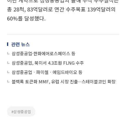
총 28척, 83억달러로 연간 수주목표 139억달러의
60%를 달성했다.
관련 뉴스
삼성중공업·한화에어로스페이스 등
삼성중공업, 북미서 4.3조원 FLNG 수주
삼성중공업ㆍ파미셀ㆍ에임드바이오 등
블랙록 토큰화 MMF, 유럽 시장 진출∙∙∙스테이블코인 확장
#삼성중공업