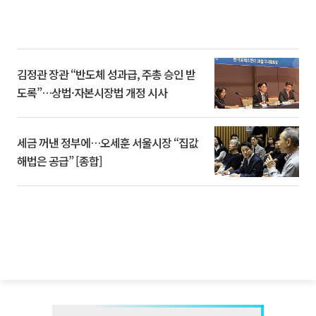
김정관 장관 “반도체 성과급, 주총 승인 받
도록”…상법·자본시장법 개정 시사
세금 꺼낸 정부에…오세훈 서울시장 “집값
해법은 공급” [종합]