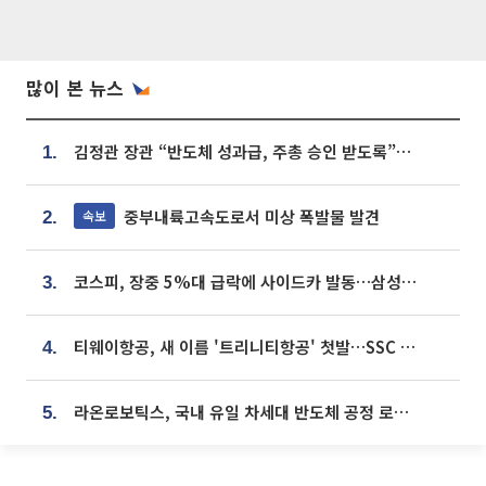
많이 본 뉴스
김정관 장관 “반도체 성과급, 주총 승인 받도록”…상법·자본시장법 개정 시사
1.
중부내륙고속도로서 미상 폭발물 발견
속보
2.
코스피, 장중 5%대 급락에 사이드카 발동…삼성·SK 동반 폭락
3.
티웨이항공, 새 이름 '트리니티항공' 첫발…SSC 전략 본격화
4.
라온로보틱스, 국내 유일 차세대 반도체 공정 로봇 개발 ‘고객사 테스트 진행’
5.