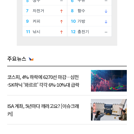
주요뉴스
코스피, 4% 하락에 6270선 마감…삼전
·SK하닉 '와르르' 각각 6%·10%대 급락
ISA 계좌, 5년마다 깨라고요? [이슈크래
커]