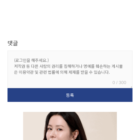
댓글
0 / 300