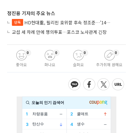
정진용 기자의 주요 뉴스
HD현대重, 필리핀 호위함 후속 정조준…‘14척+α’ 싹쓸이 노린다
단독
교섭 세 차례 만에 쟁의투표…포스코 노사관계 긴장
0
0
0
0
좋아요
화나요
슬퍼요
추가취재 원해요