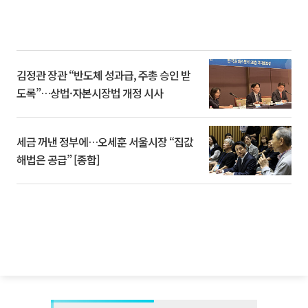
김정관 장관 “반도체 성과급, 주총 승인 받
도록”…상법·자본시장법 개정 시사
세금 꺼낸 정부에…오세훈 서울시장 “집값
해법은 공급” [종합]