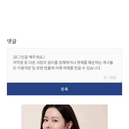
댓글
0 / 300