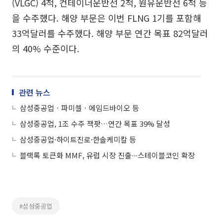
(VLGC) 4척, 컨테이너운반선 2척, 원유운반선 6척 등
을 수주했다. 해양 부문은 이번 FLNG 1기를 포함해
33억달러를 수주했다. 해양 부문 연간 목표 82억달러
의 40% 수준이다.
관련 뉴스
삼성중공업ㆍ파미셀ㆍ에임드바이오 등
삼성중공업, 1조 수주 잭팟…연간 목표 39% 달성
삼성중공업·하이트진로·한솔케미칼 등
블랙록 토큰화 MMF, 유럽 시장 진출∙∙∙스테이블코인 확장
#삼성중공업