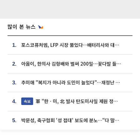
많이 본 뉴스
포스코퓨처엠, LFP 시장 뚫었다…배터리사와 대규모 장기 공급 합의
1.
아옳이, 한의사 김형배와 벌써 200일⋯꽃다발 들고 "프러포즈 아냐"
2.
추미애 "복지가 아니라 도민이 늘었다"…재정난 책임론 정면돌파
3.
軍 "한ㆍ미, 北 발사 탄도미사일 제원 정밀분석 중"
속보
4.
박문성, 축구협회 '성 접대' 보도에 분노…"다 말아먹으려고 작정했나"
5.