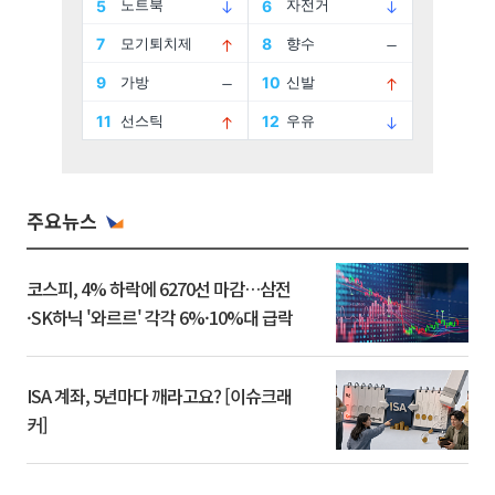
주요뉴스
코스피, 4% 하락에 6270선 마감…삼전
·SK하닉 '와르르' 각각 6%·10%대 급락
ISA 계좌, 5년마다 깨라고요? [이슈크래
커]