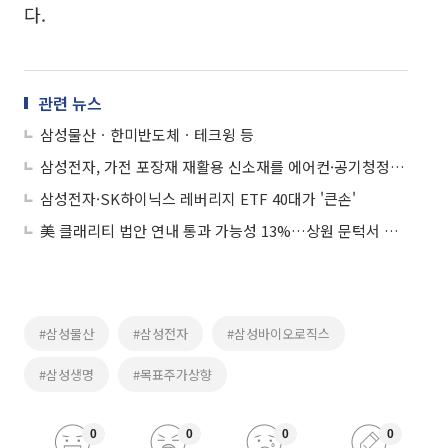
다.
관련 뉴스
삼성물산ㆍ한미반도체ㆍ테크윙 등
삼성전자, 가전 포장재 재활용 신소재를 에어컨·공기청정기에 적용
삼성전자·SK하이닉스 레버리지 ETF 40대가 '큰손'
美 클래리티 법안 연내 통과 가능성 13%…상원 문턱서 제동
#삼성물산
#삼성전자
#삼성바이오로직스
#삼성생명
#목표주가상향
0
0
0
0