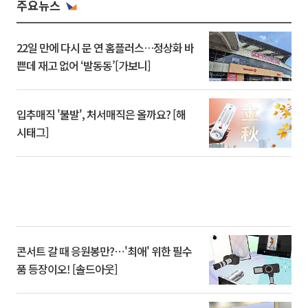
주요뉴스
22일 만에 다시 문 연 홈플러스…정상화 바
쁜데 재고 없어 ‘발동동’[가보니]
입추매직 '불발', 처서매직은 올까요? [해
시태그]
콘서트 갈 때 응원봉만?⋯'최애' 위한 필수
품 등장이오! [솔드아웃]