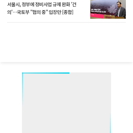
서울시, 정부에 정비사업 규제 완화 '건
의'⋯국토부 "협의 중" 입장만 [종합]