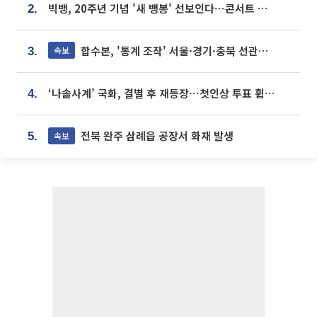
빅뱅, 20주년 기념 '새 뱅봉' 선보인다⋯콘서트 앞두고 팝업 개최
2.
합수본, '통계 조작' 서울·경기·충북 선관위 등 추가 압수수색
속보
3.
‘나솔사계’ 국화, 결별 후 재등장⋯첫인상 투표 휩쓸고 ‘인기녀’ 등극
4.
전북 완주 삼례읍 공장서 화재 발생
속보
5.