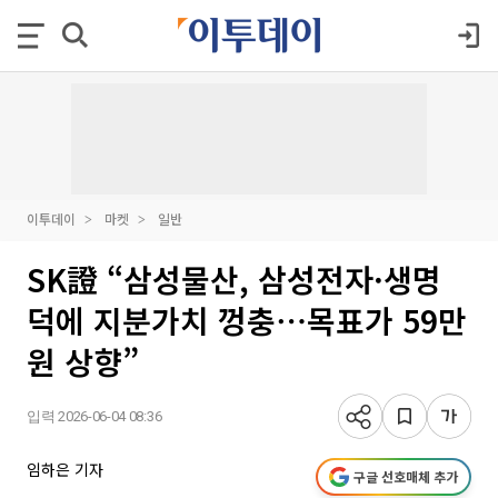
이투데이
마켓
일반
SK證 “삼성물산, 삼성전자·생명
덕에 지분가치 껑충⋯목표가 59만
원 상향”
입력 2026-06-04 08:36
임하은 기자
구글 선호매체 추가